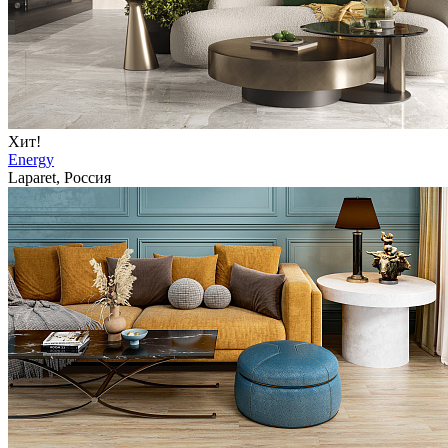
Хит!
Energy
Laparet, Россия