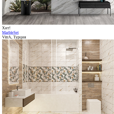
Хит!
MarbleSet
VitrA, Турция