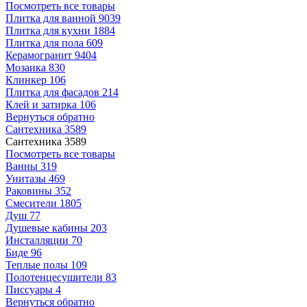
Посмотреть все товары
Плитка для ванной
9039
Плитка для кухни
1884
Плитка для пола
609
Керамогранит
9404
Мозаика
830
Клинкер
106
Плитка для фасадов
214
Клей и затирка
106
Вернуться обратно
Сантехника
3589
Сантехника
3589
Посмотреть все товары
Ванны
319
Унитазы
469
Раковины
352
Смесители
1805
Душ
77
Душевые кабины
203
Инсталляции
70
Биде
96
Теплые полы
109
Полотенцесушители
83
Писсуары
4
Вернуться обратно