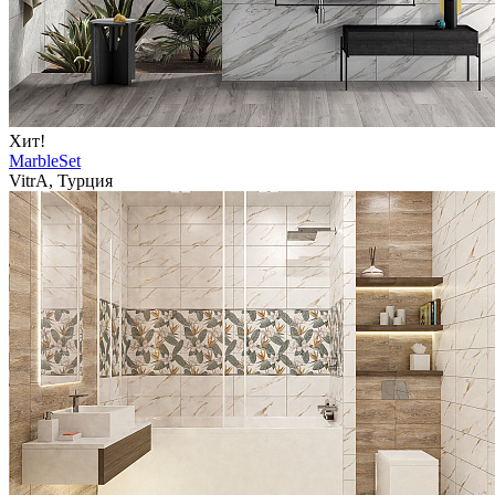
Хит!
MarbleSet
VitrA, Турция