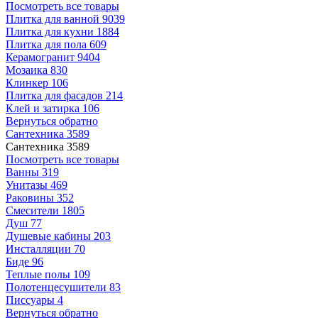
Посмотреть все товары
Плитка для ванной
9039
Плитка для кухни
1884
Плитка для пола
609
Керамогранит
9404
Мозаика
830
Клинкер
106
Плитка для фасадов
214
Клей и затирка
106
Вернуться обратно
Сантехника
3589
Сантехника
3589
Посмотреть все товары
Ванны
319
Унитазы
469
Раковины
352
Смесители
1805
Душ
77
Душевые кабины
203
Инсталляции
70
Биде
96
Теплые полы
109
Полотенцесушители
83
Писсуары
4
Вернуться обратно