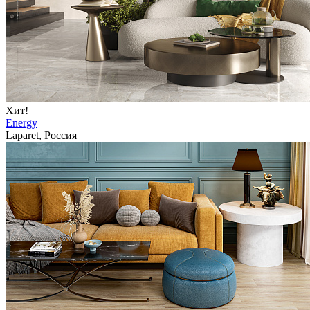
Хит!
Energy
Laparet, Россия