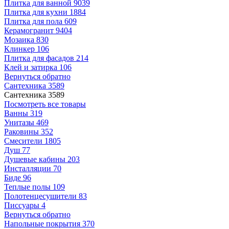
Плитка для ванной
9039
Плитка для кухни
1884
Плитка для пола
609
Керамогранит
9404
Мозаика
830
Клинкер
106
Плитка для фасадов
214
Клей и затирка
106
Вернуться обратно
Сантехника
3589
Сантехника
3589
Посмотреть все товары
Ванны
319
Унитазы
469
Раковины
352
Смесители
1805
Душ
77
Душевые кабины
203
Инсталляции
70
Биде
96
Теплые полы
109
Полотенцесушители
83
Писсуары
4
Вернуться обратно
Напольные покрытия
370