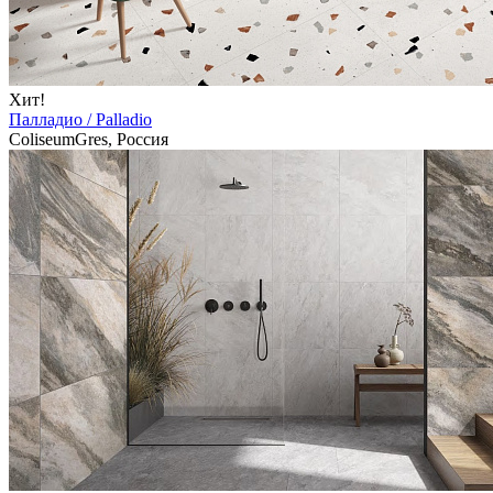
Хит!
Палладио / Palladio
ColiseumGres, Россия