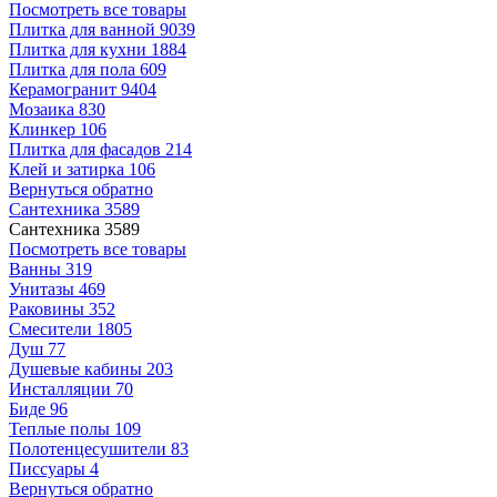
Посмотреть все товары
Плитка для ванной
9039
Плитка для кухни
1884
Плитка для пола
609
Керамогранит
9404
Мозаика
830
Клинкер
106
Плитка для фасадов
214
Клей и затирка
106
Вернуться обратно
Сантехника
3589
Сантехника
3589
Посмотреть все товары
Ванны
319
Унитазы
469
Раковины
352
Смесители
1805
Душ
77
Душевые кабины
203
Инсталляции
70
Биде
96
Теплые полы
109
Полотенцесушители
83
Писсуары
4
Вернуться обратно