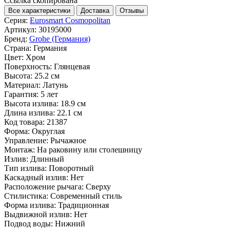
Ссылка скопирована
Все характеристики
Доставка
Отзывы
Серия:
Eurosmart Cosmopolitan
Артикул:
30195000
Бренд:
Grohe (Германия)
Страна:
Германия
Цвет:
Хром
Поверхность:
Глянцевая
Высота:
25.2 см
Материал:
Латунь
Гарантия:
5 лет
Высота излива:
18.9 см
Длина излива:
22.1 см
Код товара:
21387
Форма:
Округлая
Управление:
Рычажное
Монтаж:
На раковину или столешницу
Излив:
Длинный
Тип излива:
Поворотный
Каскадный излив:
Нет
Расположение рычага:
Сверху
Стилистика:
Современный стиль
Форма излива:
Традиционная
Выдвижной излив:
Нет
Подвод воды:
Нижний