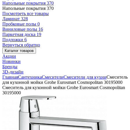
Напольные покрытия
370
Напольные покрытия
370
Посмотреть все товары
Ламинат
328
Пробковые полы
0
Виниловые полы
16
Паркетная доска
19
Подложки
6
Вернуться обратно
Каталог товаров
Акции
Новинки
Бренды
3D-дизайн
Главная
Сантехника
Смесители
Смесители для кухни
Смеситель
для кухонной мойки Grohe Eurosmart Cosmopolitan 30195000
Смеситель для кухонной мойки Grohe Eurosmart Cosmopolitan
30195000