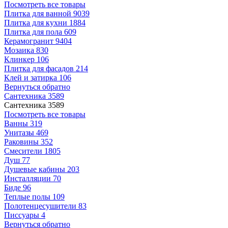
Посмотреть все товары
Плитка для ванной
9039
Плитка для кухни
1884
Плитка для пола
609
Керамогранит
9404
Мозаика
830
Клинкер
106
Плитка для фасадов
214
Клей и затирка
106
Вернуться обратно
Сантехника
3589
Сантехника
3589
Посмотреть все товары
Ванны
319
Унитазы
469
Раковины
352
Смесители
1805
Душ
77
Душевые кабины
203
Инсталляции
70
Биде
96
Теплые полы
109
Полотенцесушители
83
Писсуары
4
Вернуться обратно