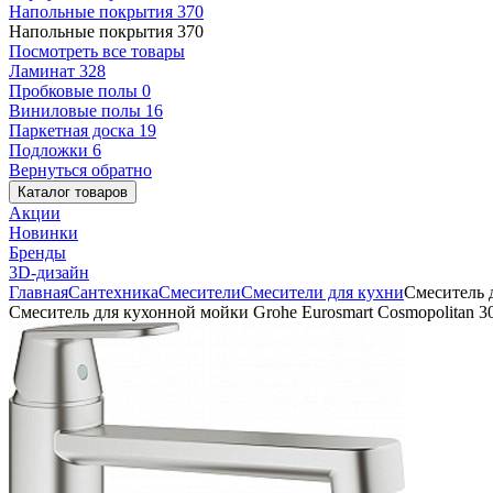
Напольные покрытия
370
Напольные покрытия
370
Посмотреть все товары
Ламинат
328
Пробковые полы
0
Виниловые полы
16
Паркетная доска
19
Подложки
6
Вернуться обратно
Каталог товаров
Акции
Новинки
Бренды
3D-дизайн
Главная
Сантехника
Смесители
Смесители для кухни
Смеситель 
Смеситель для кухонной мойки Grohe Eurosmart Cosmopolitan 