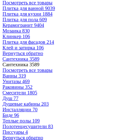
Посмотреть все товары
Плитка для ванной
9039
Плитка для кухни
1884
Плитка для пола
609
Керамогранит
9404
Мозаика
830
Клинкер
106
Плитка для фасадов
214
Клей и затирка
106
Вернуться обратно
Сантехника
3589
Сантехника
3589
Посмотреть все товары
Ванны
319
Унитазы
469
Раковины
352
Смесители
1805
Душ
77
Душевые кабины
203
Инсталляции
70
Биде
96
Теплые полы
109
Полотенцесушители
83
Писсуары
4
Вернуться обратно