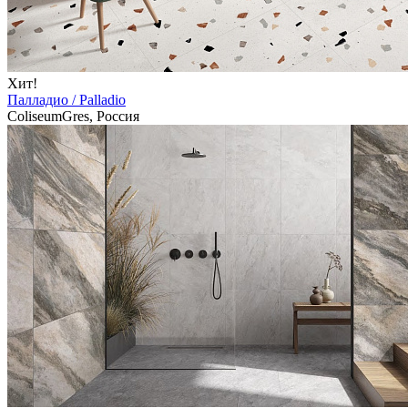
Хит!
Палладио / Palladio
ColiseumGres, Россия