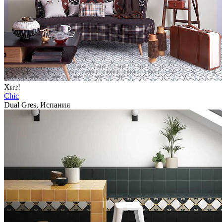
Хит!
Chic
Dual Gres, Испания