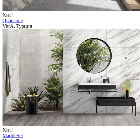
Хит!
Quarstone
VitrA, Турция
Хит!
MarbleSet