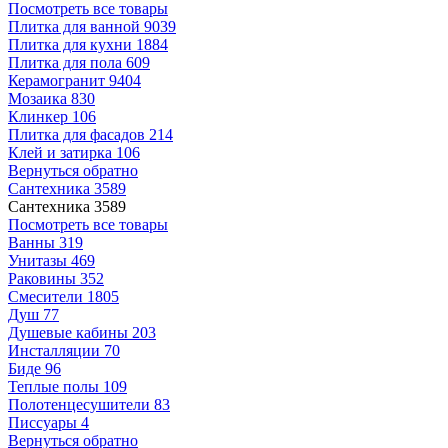
Посмотреть все товары
Плитка для ванной
9039
Плитка для кухни
1884
Плитка для пола
609
Керамогранит
9404
Мозаика
830
Клинкер
106
Плитка для фасадов
214
Клей и затирка
106
Вернуться обратно
Сантехника
3589
Сантехника
3589
Посмотреть все товары
Ванны
319
Унитазы
469
Раковины
352
Смесители
1805
Душ
77
Душевые кабины
203
Инсталляции
70
Биде
96
Теплые полы
109
Полотенцесушители
83
Писсуары
4
Вернуться обратно