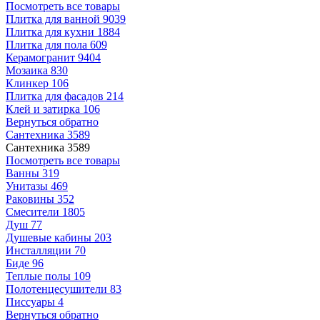
Посмотреть все товары
Плитка для ванной
9039
Плитка для кухни
1884
Плитка для пола
609
Керамогранит
9404
Мозаика
830
Клинкер
106
Плитка для фасадов
214
Клей и затирка
106
Вернуться обратно
Сантехника
3589
Сантехника
3589
Посмотреть все товары
Ванны
319
Унитазы
469
Раковины
352
Смесители
1805
Душ
77
Душевые кабины
203
Инсталляции
70
Биде
96
Теплые полы
109
Полотенцесушители
83
Писсуары
4
Вернуться обратно