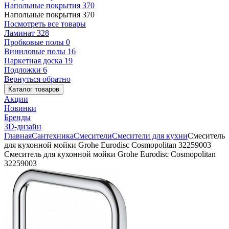
Напольные покрытия
370
Напольные покрытия
370
Посмотреть все товары
Ламинат
328
Пробковые полы
0
Виниловые полы
16
Паркетная доска
19
Подложки
6
Вернуться обратно
Каталог товаров
Акции
Новинки
Бренды
3D-дизайн
Главная
Сантехника
Смесители
Смесители для кухни
Смеситель
для кухонной мойки Grohe Eurodisc Cosmopolitan 32259003
Смеситель для кухонной мойки Grohe Eurodisc Cosmopolitan
32259003