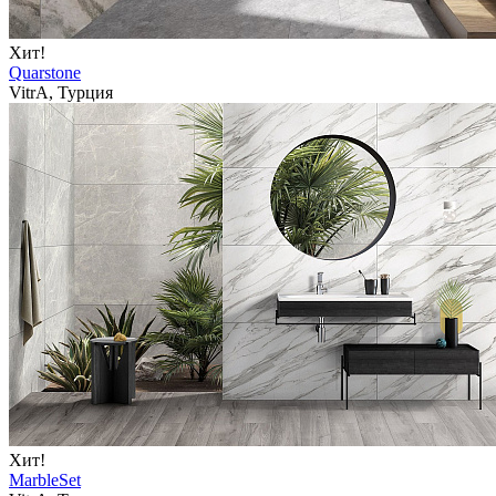
Хит!
Quarstone
VitrA, Турция
Хит!
MarbleSet