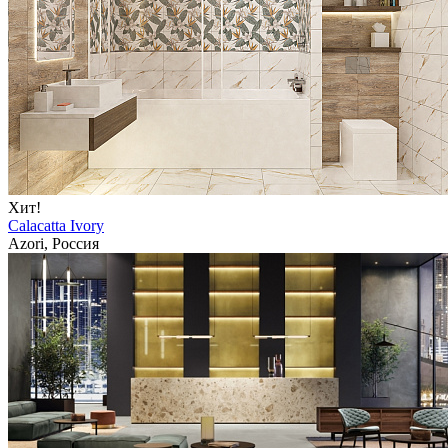
Хит!
Calacatta Ivory
Azori, Россия