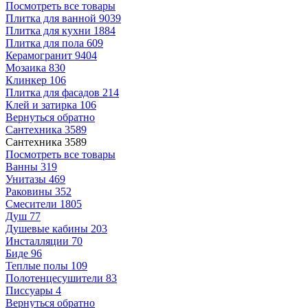
Посмотреть все товары
Плитка для ванной
9039
Плитка для кухни
1884
Плитка для пола
609
Керамогранит
9404
Мозаика
830
Клинкер
106
Плитка для фасадов
214
Клей и затирка
106
Вернуться обратно
Сантехника
3589
Сантехника
3589
Посмотреть все товары
Ванны
319
Унитазы
469
Раковины
352
Смесители
1805
Душ
77
Душевые кабины
203
Инсталляции
70
Биде
96
Теплые полы
109
Полотенцесушители
83
Писсуары
4
Вернуться обратно