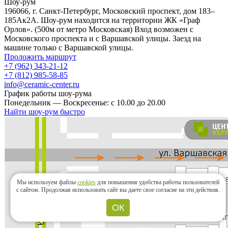
Шоу-рум
196066, г. Санкт-Петербург, Московский проспект, дом 183–
185Ак2А. Шоу-рум находится на территории ЖК «Граф
Орлов». (500м от метро Московская) Вход возможен с
Московского проспекта и с Варшавской улицы. Заезд на
машине только с Варшавской улицы.
Проложить маршрут
+7 (962) 343-21-12
+7 (812) 985-58-85
info@ceramic-center.ru
График работы шоу-рума
Понедельник — Воскресенье: с 10.00 до 20.00
Найти шоу-рум быстро
Мы используем файлы
cookies
для повышения удобства работы пользователей
с сайтом.
Продолжая использовать сайт вы даете свое согласие на эти действия.
ОК