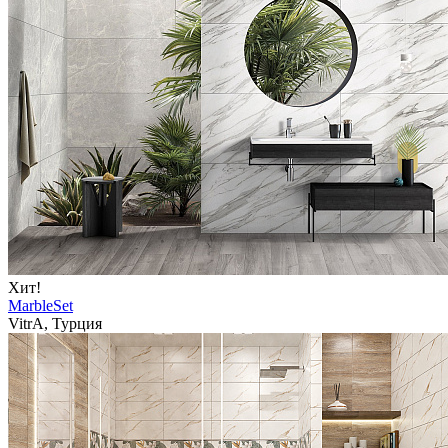
Хит!
MarbleSet
VitrA, Турция