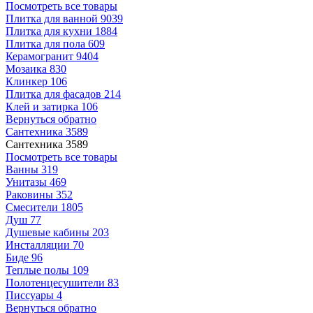
Посмотреть все товары
Плитка для ванной
9039
Плитка для кухни
1884
Плитка для пола
609
Керамогранит
9404
Мозаика
830
Клинкер
106
Плитка для фасадов
214
Клей и затирка
106
Вернуться обратно
Сантехника
3589
Сантехника
3589
Посмотреть все товары
Ванны
319
Унитазы
469
Раковины
352
Смесители
1805
Душ
77
Душевые кабины
203
Инсталляции
70
Биде
96
Теплые полы
109
Полотенцесушители
83
Писсуары
4
Вернуться обратно