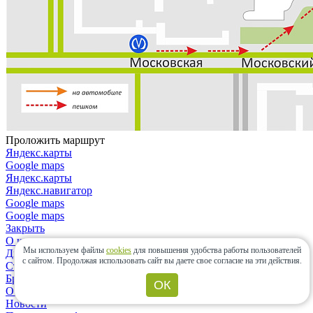
Проложить маршрут
Яндекс.карты
Google maps
Яндекс.карты
Яндекс.навигатор
Google maps
Google maps
Закрыть
О компании
Мы используем файлы
cookies
для повышения удобства работы пользователей
Дизайнерам и архитекторам
с сайтом.
Продолжая использовать сайт вы даете свое согласие на эти действия.
Строительным организациям
Бренды
ОК
Отзывы
Новости