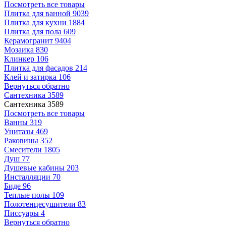
Посмотреть все товары
Плитка для ванной
9039
Плитка для кухни
1884
Плитка для пола
609
Керамогранит
9404
Мозаика
830
Клинкер
106
Плитка для фасадов
214
Клей и затирка
106
Вернуться обратно
Сантехника
3589
Сантехника
3589
Посмотреть все товары
Ванны
319
Унитазы
469
Раковины
352
Смесители
1805
Душ
77
Душевые кабины
203
Инсталляции
70
Биде
96
Теплые полы
109
Полотенцесушители
83
Писсуары
4
Вернуться обратно