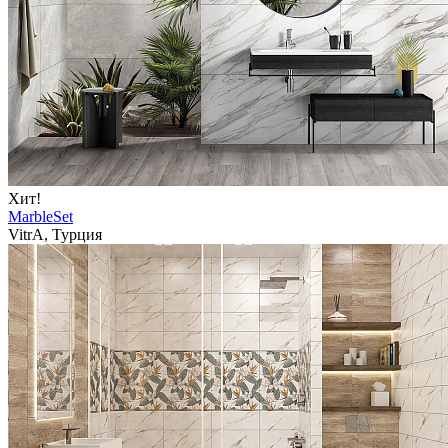
Хит!
MarbleSet
VitrA, Турция