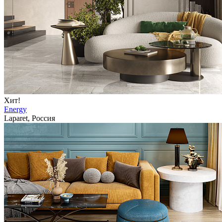
Хит!
Energy
Laparet, Россия