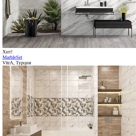
Хит!
MarbleSet
VitrA, Турция