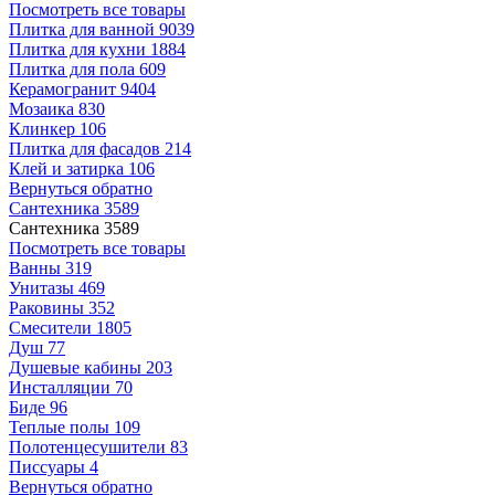
Посмотреть все товары
Плитка для ванной
9039
Плитка для кухни
1884
Плитка для пола
609
Керамогранит
9404
Мозаика
830
Клинкер
106
Плитка для фасадов
214
Клей и затирка
106
Вернуться обратно
Сантехника
3589
Сантехника
3589
Посмотреть все товары
Ванны
319
Унитазы
469
Раковины
352
Смесители
1805
Душ
77
Душевые кабины
203
Инсталляции
70
Биде
96
Теплые полы
109
Полотенцесушители
83
Писсуары
4
Вернуться обратно