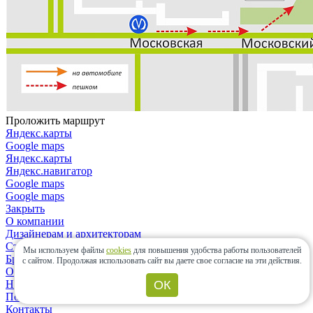
Проложить маршрут
Яндекс.карты
Google maps
Яндекс.карты
Яндекс.навигатор
Google maps
Google maps
Закрыть
О компании
Дизайнерам и архитекторам
Строительным организациям
Мы используем файлы
cookies
для повышения удобства работы пользователей
Бренды
с сайтом.
Продолжая использовать сайт вы даете свое согласие на эти действия.
Отзывы
ОК
Новости
Политика конфиденциальности
Контакты