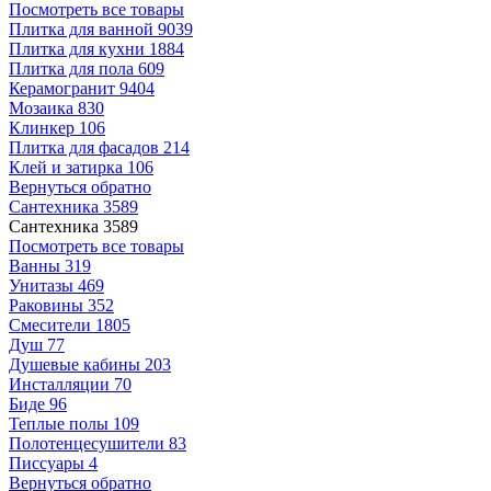
Посмотреть все товары
Плитка для ванной
9039
Плитка для кухни
1884
Плитка для пола
609
Керамогранит
9404
Мозаика
830
Клинкер
106
Плитка для фасадов
214
Клей и затирка
106
Вернуться обратно
Сантехника
3589
Сантехника
3589
Посмотреть все товары
Ванны
319
Унитазы
469
Раковины
352
Смесители
1805
Душ
77
Душевые кабины
203
Инсталляции
70
Биде
96
Теплые полы
109
Полотенцесушители
83
Писсуары
4
Вернуться обратно