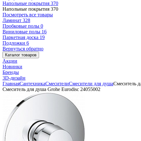
Напольные покрытия
370
Напольные покрытия
370
Посмотреть все товары
Ламинат
328
Пробковые полы
0
Виниловые полы
16
Паркетная доска
19
Подложки
6
Вернуться обратно
Каталог товаров
Акции
Новинки
Бренды
3D-дизайн
Главная
Сантехника
Смесители
Смесители для душа
Смеситель д
Смеситель для душа Grohe Eurodisc 24055002