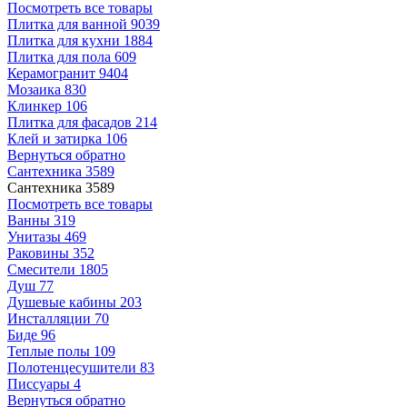
Посмотреть все товары
Плитка для ванной
9039
Плитка для кухни
1884
Плитка для пола
609
Керамогранит
9404
Мозаика
830
Клинкер
106
Плитка для фасадов
214
Клей и затирка
106
Вернуться обратно
Сантехника
3589
Сантехника
3589
Посмотреть все товары
Ванны
319
Унитазы
469
Раковины
352
Смесители
1805
Душ
77
Душевые кабины
203
Инсталляции
70
Биде
96
Теплые полы
109
Полотенцесушители
83
Писсуары
4
Вернуться обратно