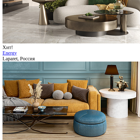
Хит!
Energy
Laparet, Россия