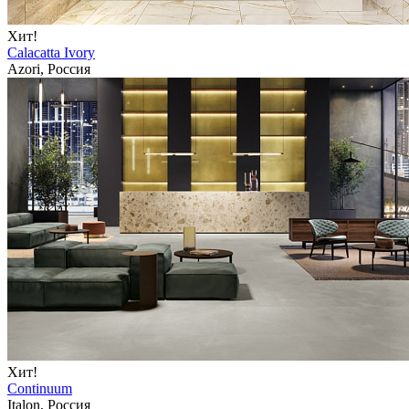
Хит!
Calacatta Ivory
Azori, Россия
Хит!
Continuum
Italon, Россия