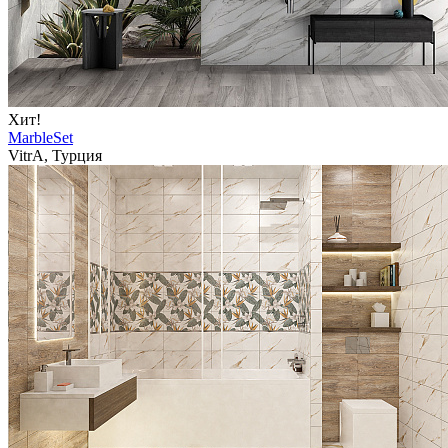
Хит!
MarbleSet
VitrA, Турция