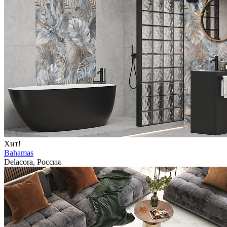
Хит!
Bahamas
Delacora, Россия