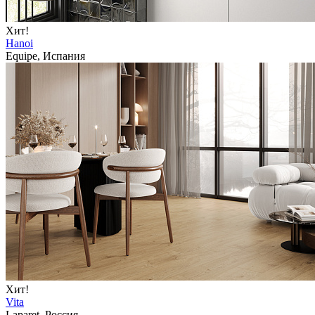
Хит!
Hanoi
Equipe, Испания
Хит!
Vita
Laparet, Россия