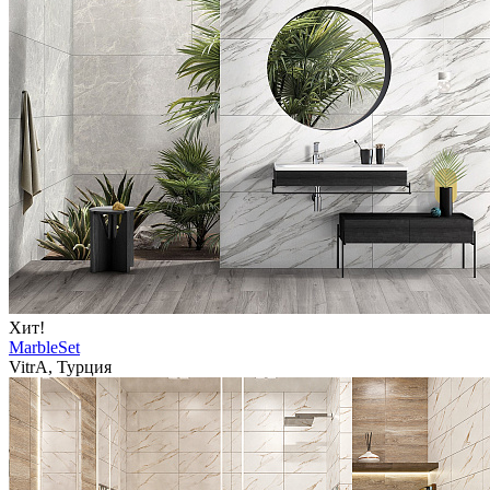
Хит!
MarbleSet
VitrA, Турция