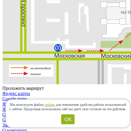
Проложить маршрут
Яндекс.карты
Google maps
Яндекс.карты
Мы используем файлы
cookies
для повышения удобства работы пользователей
Яндекс.навигатор
с сайтом.
Продолжая использовать сайт вы даете свое согласие на эти действия.
Google maps
ОК
Google maps
Закрыть
О компании