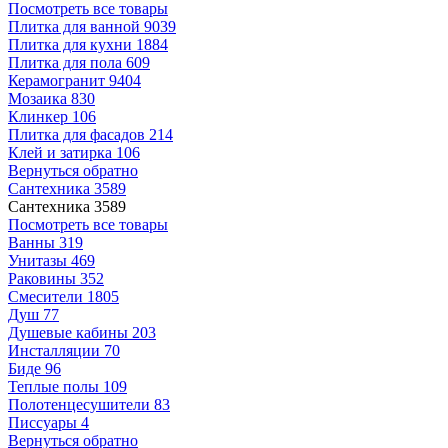
Посмотреть все товары
Плитка для ванной
9039
Плитка для кухни
1884
Плитка для пола
609
Керамогранит
9404
Мозаика
830
Клинкер
106
Плитка для фасадов
214
Клей и затирка
106
Вернуться обратно
Сантехника
3589
Сантехника
3589
Посмотреть все товары
Ванны
319
Унитазы
469
Раковины
352
Смесители
1805
Душ
77
Душевые кабины
203
Инсталляции
70
Биде
96
Теплые полы
109
Полотенцесушители
83
Писсуары
4
Вернуться обратно