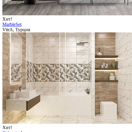
Хит!
MarbleSet
VitrA, Турция
Хит!