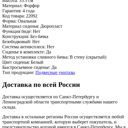
Высота:
35.5 см
Материал:
Форфор
Гарантия:
4 года
Код товара:
22092
Форма:
Овальная
Материал сиденья:
Дюропласт
Функция биде:
Нет
Конструкция:
Без бачка
Безободковый:
Нет
Система антивсплеск:
Нет
Сиденье в комплекте:
Да
Метод установки сливного бачка:
В стену (скрытый)
Цвет сиденья:
Белый
Быстросъемное сиденье:
Да
Тип продукции:
Подвесные унитазы
Доставка по всей России
Доставка осуществляется по Санкт-Петербургу и
Ленинградской области транспортными службами нашего
склада.
Доставка в остальные регионы России осуществляется любой
транспортной компанией, которую выберет покупатель, и
представительство которой имеется в Санкт-Петербурге. Мы в