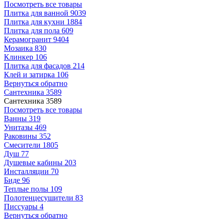
Посмотреть все товары
Плитка для ванной
9039
Плитка для кухни
1884
Плитка для пола
609
Керамогранит
9404
Мозаика
830
Клинкер
106
Плитка для фасадов
214
Клей и затирка
106
Вернуться обратно
Сантехника
3589
Сантехника
3589
Посмотреть все товары
Ванны
319
Унитазы
469
Раковины
352
Смесители
1805
Душ
77
Душевые кабины
203
Инсталляции
70
Биде
96
Теплые полы
109
Полотенцесушители
83
Писсуары
4
Вернуться обратно