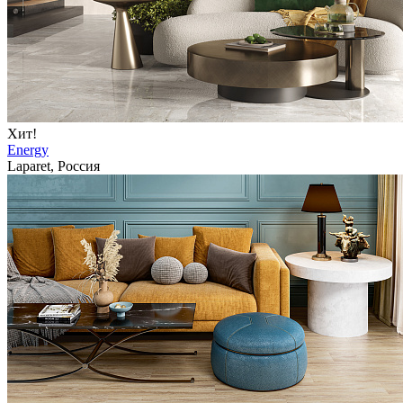
Хит!
Energy
Laparet, Россия