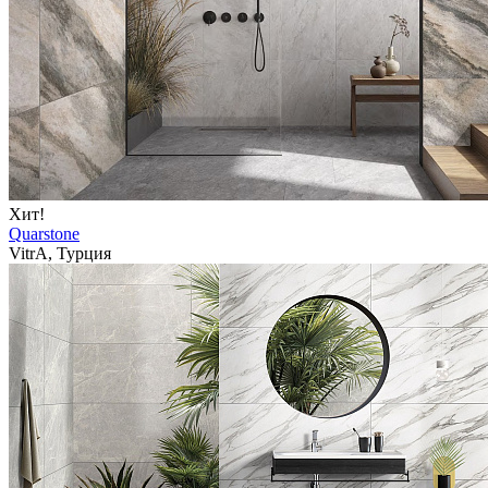
Хит!
Quarstone
VitrA, Турция