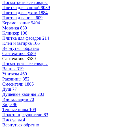
Посмотреть все товары
Плитка для ванной
9039
Плитка для кухни
1884
Плитка для пола
609
Керамогранит
9404
Мозаика
830
Клинкер
106
Плитка для фасадов
214
Клей и затирка
106
Вернуться обратно
Сантехника
3589
Сантехника
3589
Посмотреть все товары
Ванны
319
Унитазы
469
Раковины
352
Смесители
1805
Душ
77
Душевые кабины
203
Инсталляции
70
Биде
96
Теплые полы
109
Полотенцесушители
83
Писсуары
4
Вернуться обратно