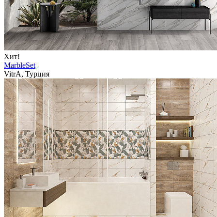
Хит!
MarbleSet
VitrA, Турция