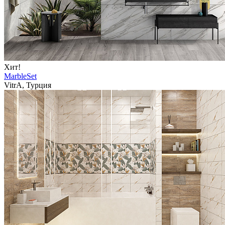
Хит!
MarbleSet
VitrA, Турция