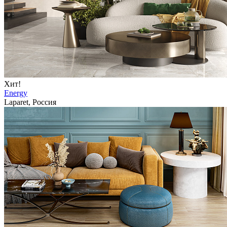
Хит!
Energy
Laparet, Россия