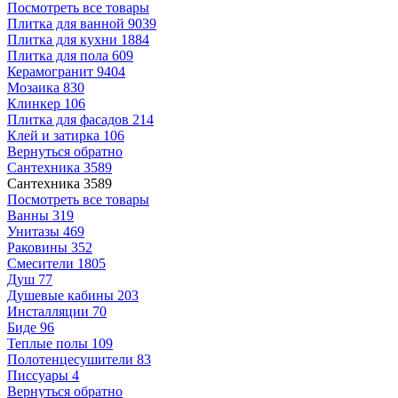
Посмотреть все товары
Плитка для ванной
9039
Плитка для кухни
1884
Плитка для пола
609
Керамогранит
9404
Мозаика
830
Клинкер
106
Плитка для фасадов
214
Клей и затирка
106
Вернуться обратно
Сантехника
3589
Сантехника
3589
Посмотреть все товары
Ванны
319
Унитазы
469
Раковины
352
Смесители
1805
Душ
77
Душевые кабины
203
Инсталляции
70
Биде
96
Теплые полы
109
Полотенцесушители
83
Писсуары
4
Вернуться обратно