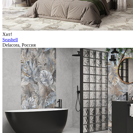
Хит!
Seashell
Delacora, Россия