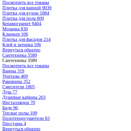
Посмотреть все товары
Плитка для ванной
9039
Плитка для кухни
1884
Плитка для пола
609
Керамогранит
9404
Мозаика
830
Клинкер
106
Плитка для фасадов
214
Клей и затирка
106
Вернуться обратно
Сантехника
3589
Сантехника
3589
Посмотреть все товары
Ванны
319
Унитазы
469
Раковины
352
Смесители
1805
Душ
77
Душевые кабины
203
Инсталляции
70
Биде
96
Теплые полы
109
Полотенцесушители
83
Писсуары
4
Вернуться обратно