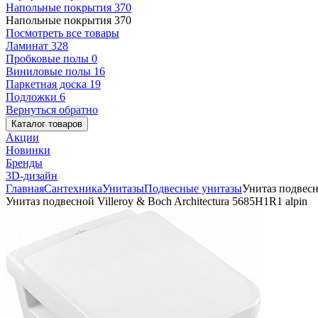
Напольные покрытия
370
Напольные покрытия
370
Посмотреть все товары
Ламинат
328
Пробковые полы
0
Виниловые полы
16
Паркетная доска
19
Подложки
6
Вернуться обратно
Каталог товаров
Акции
Новинки
Бренды
3D-дизайн
Главная
Сантехника
Унитазы
Подвесные унитазы
Унитаз подвесно
Унитаз подвесной Villeroy & Boch Architectura 5685H1R1 alpin