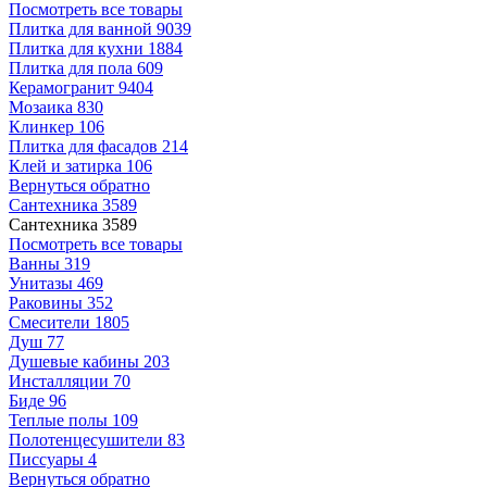
Посмотреть все товары
Плитка для ванной
9039
Плитка для кухни
1884
Плитка для пола
609
Керамогранит
9404
Мозаика
830
Клинкер
106
Плитка для фасадов
214
Клей и затирка
106
Вернуться обратно
Сантехника
3589
Сантехника
3589
Посмотреть все товары
Ванны
319
Унитазы
469
Раковины
352
Смесители
1805
Душ
77
Душевые кабины
203
Инсталляции
70
Биде
96
Теплые полы
109
Полотенцесушители
83
Писсуары
4
Вернуться обратно