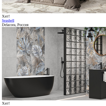
Хит!
Seashell
Delacora, Россия
Хит!