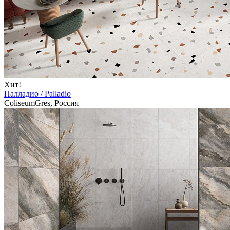
Хит!
Палладио / Palladio
ColiseumGres, Россия