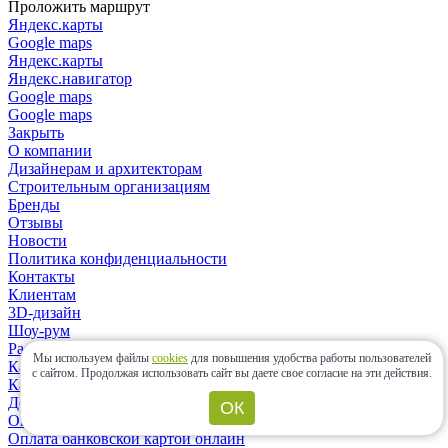
Проложить маршрут
Яндекс.карты
Google maps
Яндекс.карты
Яндекс.навигатор
Google maps
Google maps
Закрыть
О компании
Дизайнерам и архитекторам
Строительным организациям
Бренды
Отзывы
Новости
Политика конфиденциальности
Контакты
Клиентам
3D-дизайн
Шоу-рум
Расчет материалов
Мы используем файлы
cookies
для повышения удобства работы пользователей
Как сделать заказ?
с сайтом.
Продолжая использовать сайт вы даете свое согласие на эти действия.
Как выбрать плитку?
Доставка заказа
ОК
Оплата заказа
Оплата банковской картой онлайн