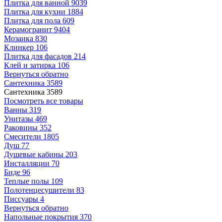
Плитка для ванной
9039
Плитка для кухни
1884
Плитка для пола
609
Керамогранит
9404
Мозаика
830
Клинкер
106
Плитка для фасадов
214
Клей и затирка
106
Вернуться обратно
Сантехника
3589
Сантехника
3589
Посмотреть все товары
Ванны
319
Унитазы
469
Раковины
352
Смесители
1805
Душ
77
Душевые кабины
203
Инсталляции
70
Биде
96
Теплые полы
109
Полотенцесушители
83
Писсуары
4
Вернуться обратно
Напольные покрытия
370