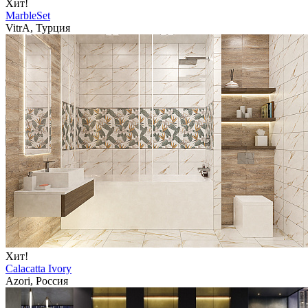
Хит!
MarbleSet
VitrA, Турция
Хит!
Calacatta Ivory
Azori, Россия