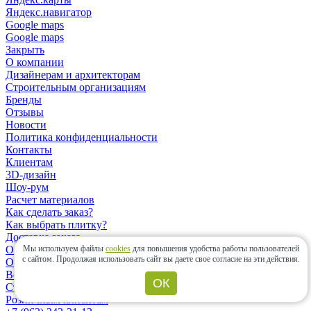
Яндекс.навигатор
Google maps
Google maps
Закрыть
О компании
Дизайнерам и архитекторам
Строительным организациям
Бренды
Отзывы
Новости
Политика конфиденциальности
Контакты
Клиентам
3D-дизайн
Шоу-рум
Расчет материалов
Как сделать заказ?
Как выбрать плитку?
Доставка заказа
Мы используем файлы
cookies
для повышения удобства работы пользователей
Оплата заказа
с сайтом.
Продолжая использовать сайт вы даете свое согласие на эти действия.
Оплата банковской картой онлайн
Возврат заказа
ОК
Статьи
Розничным клиентам