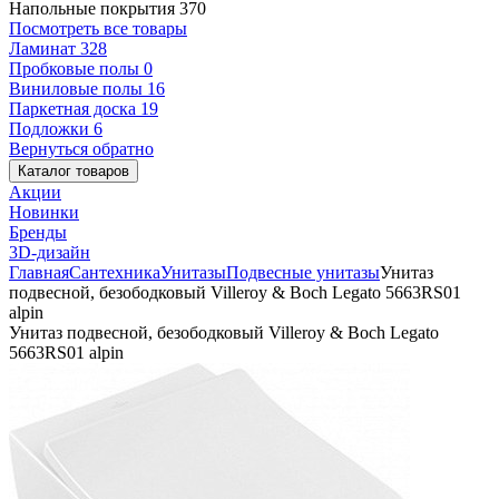
Напольные покрытия
370
Посмотреть все товары
Ламинат
328
Пробковые полы
0
Виниловые полы
16
Паркетная доска
19
Подложки
6
Вернуться обратно
Каталог товаров
Акции
Новинки
Бренды
3D-дизайн
Главная
Сантехника
Унитазы
Подвесные унитазы
Унитаз
подвесной, безободковый Villeroy & Boch Legato 5663RS01
alpin
Унитаз подвесной, безободковый Villeroy & Boch Legato
5663RS01 alpin