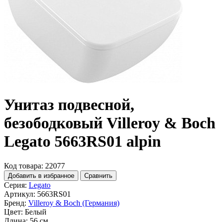
Унитаз подвесной,
безободковый Villeroy & Boch
Legato 5663RS01 alpin
Код товара: 22077
Добавить в избранное
Сравнить
Серия:
Legato
Артикул:
5663RS01
Бренд:
Villeroy & Boch (Германия)
Цвет:
Белый
Длина:
56 см