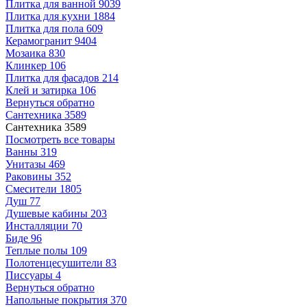
Плитка для ванной
9039
Плитка для кухни
1884
Плитка для пола
609
Керамогранит
9404
Мозаика
830
Клинкер
106
Плитка для фасадов
214
Клей и затирка
106
Вернуться обратно
Сантехника
3589
Сантехника
3589
Посмотреть все товары
Ванны
319
Унитазы
469
Раковины
352
Смесители
1805
Душ
77
Душевые кабины
203
Инсталляции
70
Биде
96
Теплые полы
109
Полотенцесушители
83
Писсуары
4
Вернуться обратно
Напольные покрытия
370