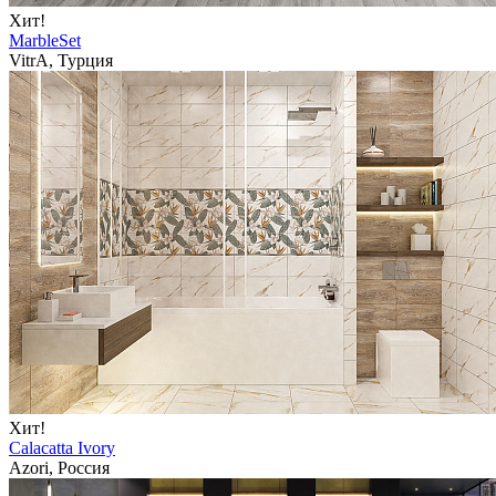
Хит!
MarbleSet
VitrA, Турция
Хит!
Calacatta Ivory
Azori, Россия