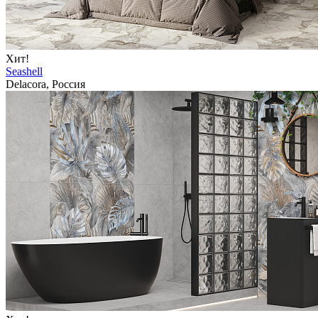
Хит!
Seashell
Delacora, Россия