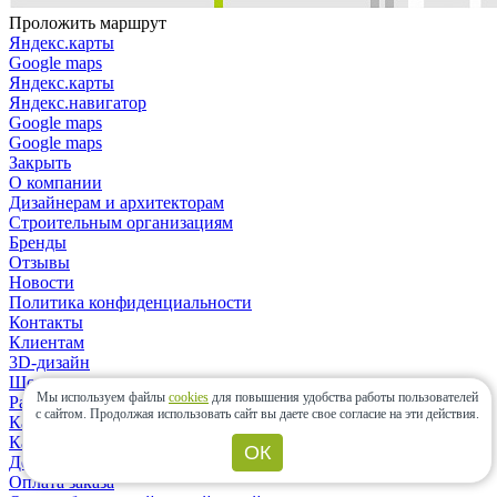
Проложить маршрут
Яндекс.карты
Google maps
Яндекс.карты
Яндекс.навигатор
Google maps
Google maps
Закрыть
О компании
Дизайнерам и архитекторам
Строительным организациям
Бренды
Отзывы
Новости
Политика конфиденциальности
Контакты
Клиентам
3D-дизайн
Шоу-рум
Мы используем файлы
cookies
для повышения удобства работы пользователей
Расчет материалов
с сайтом.
Продолжая использовать сайт вы даете свое согласие на эти действия.
Как сделать заказ?
Как выбрать плитку?
ОК
Доставка заказа
Оплата заказа