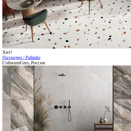
Хит!
Палладио / Palladio
ColiseumGres, Россия