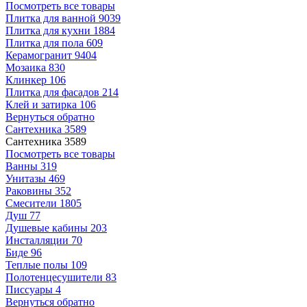
Посмотреть все товары
Плитка для ванной
9039
Плитка для кухни
1884
Плитка для пола
609
Керамогранит
9404
Мозаика
830
Клинкер
106
Плитка для фасадов
214
Клей и затирка
106
Вернуться обратно
Сантехника
3589
Сантехника
3589
Посмотреть все товары
Ванны
319
Унитазы
469
Раковины
352
Смесители
1805
Душ
77
Душевые кабины
203
Инсталляции
70
Биде
96
Теплые полы
109
Полотенцесушители
83
Писсуары
4
Вернуться обратно