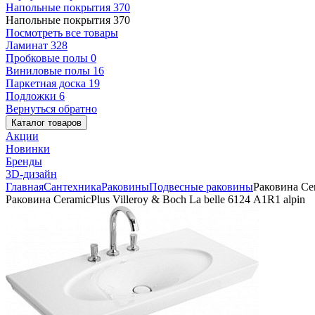
Напольные покрытия
370
Напольные покрытия
370
Посмотреть все товары
Ламинат
328
Пробковые полы
0
Виниловые полы
16
Паркетная доска
19
Подложки
6
Вернуться обратно
Каталог товаров
Акции
Новинки
Бренды
3D-дизайн
Главная
Сантехника
Раковины
Подвесные раковины
Раковина Cer
Раковина CeramicPlus Villeroy & Boch La belle 6124 А1R1 alpin