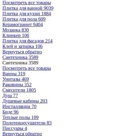
Посмотреть все товары
Плитка для ванной
9039
Плитка для кухни
1884
Плитка для пола
609
Керамогранит
9404
Мозаика
830
Клинкер
106
Плитка для фасадов
214
Клей и затирка
106
Вернуться обратно
Сантехника
3589
Сантехника
3589
Посмотреть все товары
Ванны
319
Унитазы
469
Раковины
352
Смесители
1805
Душ
77
Душевые кабины
203
Инсталляции
70
Биде
96
Теплые полы
109
Полотенцесушители
83
Писсуары
4
Вернуться обратно