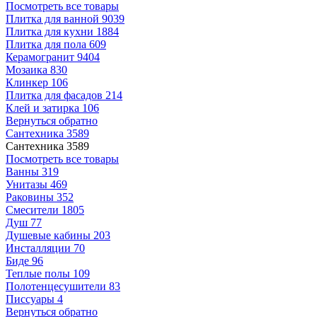
Посмотреть все товары
Плитка для ванной
9039
Плитка для кухни
1884
Плитка для пола
609
Керамогранит
9404
Мозаика
830
Клинкер
106
Плитка для фасадов
214
Клей и затирка
106
Вернуться обратно
Сантехника
3589
Сантехника
3589
Посмотреть все товары
Ванны
319
Унитазы
469
Раковины
352
Смесители
1805
Душ
77
Душевые кабины
203
Инсталляции
70
Биде
96
Теплые полы
109
Полотенцесушители
83
Писсуары
4
Вернуться обратно