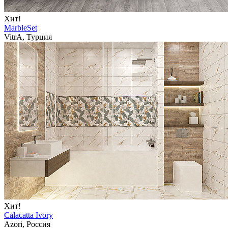
Хит!
MarbleSet
VitrA, Турция
Хит!
Calacatta Ivory
Azori, Россия