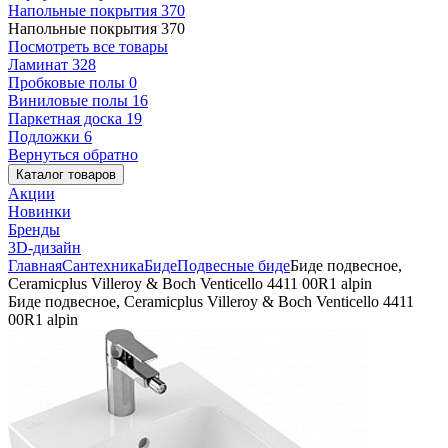
Напольные покрытия
370
Напольные покрытия
370
Посмотреть все товары
Ламинат
328
Пробковые полы
0
Виниловые полы
16
Паркетная доска
19
Подложки
6
Вернуться обратно
Каталог товаров
Акции
Новинки
Бренды
3D-дизайн
Главная
Сантехника
Биде
Подвесные биде
Биде подвесное,
Ceramicplus Villeroy & Boch Venticello 4411 00R1 alpin
Биде подвесное, Ceramicplus Villeroy & Boch Venticello 4411
00R1 alpin