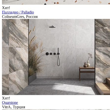
Хит!
Палладио / Palladio
ColiseumGres, Россия
Хит!
Quarstone
VitrA, Турция