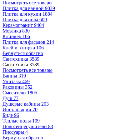
Посмотреть все товары
Плитка для ванной
9039
Плитка для кухни
1884
Плитка для пола
609
Керамогранит
9404
Мозаика
830
Клинкер
106
Плитка для фасадов
214
Клей и затирка
106
Вернуться обратно
Сантехника
3589
Сантехника
3589
Посмотреть все товары
Ванны
319
Унитазы
469
Раковины
352
Смесители
1805
Душ
77
Душевые кабины
203
Инсталляции
70
Биде
96
Теплые полы
109
Полотенцесушители
83
Писсуары
4
Вернуться обратно