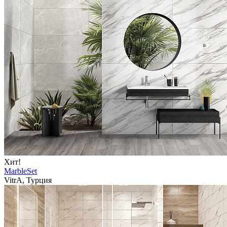
Хит!
MarbleSet
VitrA, Турция