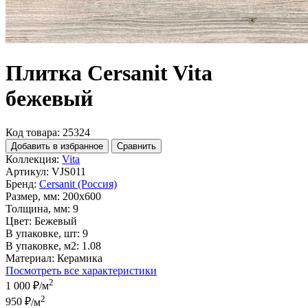
Плитка Cersanit Vita
бежевый
Код товара: 25324
Добавить в избранное
Сравнить
Коллекция:
Vita
Артикул:
VJS011
Бренд:
Cersanit (Россия)
Размер, мм:
200x600
Толщина, мм:
9
Цвет:
Бежевый
В упаковке, шт:
9
В упаковке, м2:
1.08
Материал:
Керамика
Посмотреть все характеристики
2
1 000 ₽
/м
2
950 ₽
/м