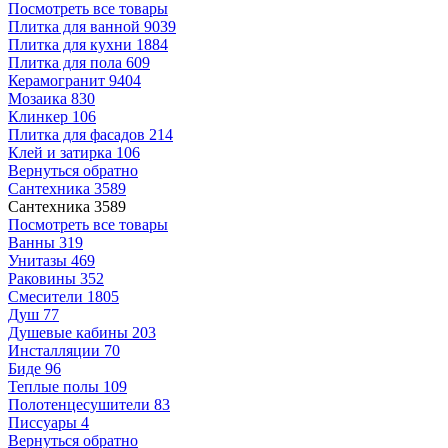
Посмотреть все товары
Плитка для ванной
9039
Плитка для кухни
1884
Плитка для пола
609
Керамогранит
9404
Мозаика
830
Клинкер
106
Плитка для фасадов
214
Клей и затирка
106
Вернуться обратно
Сантехника
3589
Сантехника
3589
Посмотреть все товары
Ванны
319
Унитазы
469
Раковины
352
Смесители
1805
Душ
77
Душевые кабины
203
Инсталляции
70
Биде
96
Теплые полы
109
Полотенцесушители
83
Писсуары
4
Вернуться обратно