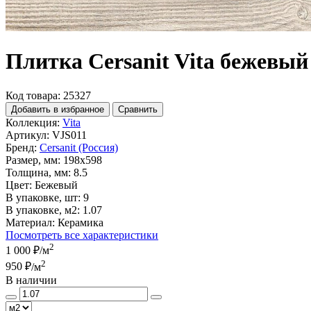
Плитка Cersanit Vita бежевый 
Код товара: 25327
Добавить в избранное
Сравнить
Коллекция:
Vita
Артикул:
VJS011
Бренд:
Cersanit (Россия)
Размер, мм:
198x598
Толщина, мм:
8.5
Цвет:
Бежевый
В упаковке, шт:
9
В упаковке, м2:
1.07
Материал:
Керамика
Посмотреть все характеристики
2
1 000 ₽
/м
2
950 ₽
/м
В наличии