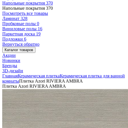
Напольные покрытия
370
Напольные покрытия
370
Посмотреть все товары
Ламинат
328
Пробковые полы
0
Виниловые полы
16
Паркетная доска
19
Подложки
6
Вернуться обратно
Каталог товаров
Акции
Новинки
Бренды
3D-дизайн
Главная
Керамическая плитка
Керамическая плитка для ванной
комнаты
Плитка Azori RIVIERA AMBRA
Плитка Azori RIVIERA AMBRA