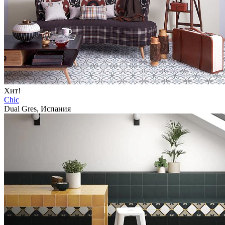
Хит!
Chic
Dual Gres, Испания