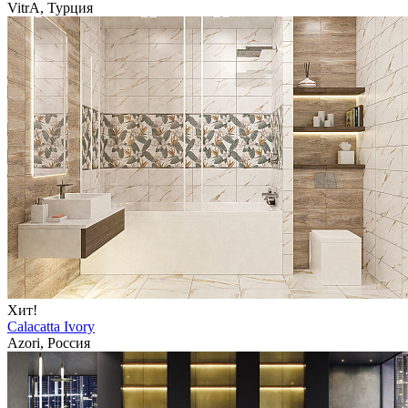
VitrA, Турция
Хит!
Calacatta Ivory
Azori, Россия