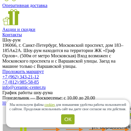
Оперативная доставка
Акции и скидки
Контакты
Шоу-рум
196066, г. Санкт-Петербург, Московский проспект, дом 183–
185Ак2А. Шоу-рум находится на территории ЖК «Граф
Орлов». (500м от метро Московская) Вход возможен с
Московского проспекта и с Варшавской улицы. Заезд на
машине только с Варшавской улицы.
Проложить маршрут
+7 (962) 343-21-12
+7 (812) 985-58-85
info@ceramic-center.ru
График работы шоу-рума
Понедельник — Воскресенье: с 10.00 до 20.00
Найти шоу-рум быстро
Мы используем файлы
cookies
для повышения удобства работы пользователей
с сайтом.
Продолжая использовать сайт вы даете свое согласие на эти действия.
ОК