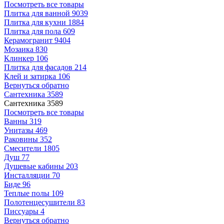
Посмотреть все товары
Плитка для ванной
9039
Плитка для кухни
1884
Плитка для пола
609
Керамогранит
9404
Мозаика
830
Клинкер
106
Плитка для фасадов
214
Клей и затирка
106
Вернуться обратно
Сантехника
3589
Сантехника
3589
Посмотреть все товары
Ванны
319
Унитазы
469
Раковины
352
Смесители
1805
Душ
77
Душевые кабины
203
Инсталляции
70
Биде
96
Теплые полы
109
Полотенцесушители
83
Писсуары
4
Вернуться обратно