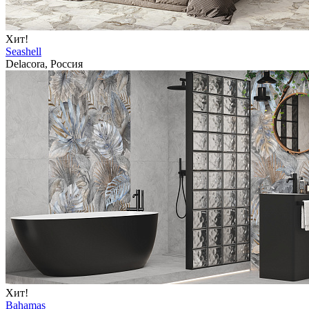
Хит!
Seashell
Delacora, Россия
Хит!
Bahamas