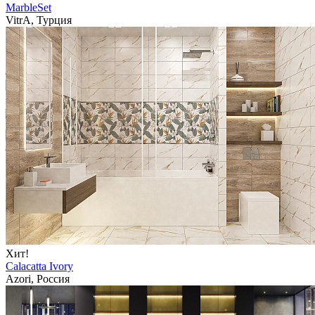
MarbleSet
VitrA, Турция
Хит!
Calacatta Ivory
Azori, Россия