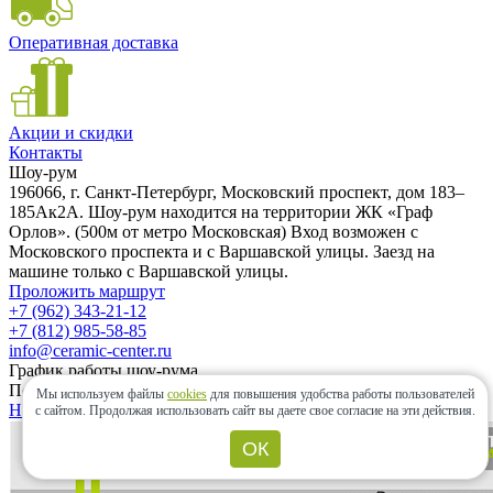
Оперативная доставка
Акции и скидки
Контакты
Шоу-рум
196066, г. Санкт-Петербург, Московский проспект, дом 183–
185Ак2А. Шоу-рум находится на территории ЖК «Граф
Орлов». (500м от метро Московская) Вход возможен с
Московского проспекта и с Варшавской улицы. Заезд на
машине только с Варшавской улицы.
Проложить маршрут
+7 (962) 343-21-12
+7 (812) 985-58-85
info@ceramic-center.ru
График работы шоу-рума
Понедельник — Воскресенье: с 10.00 до 20.00
Мы используем файлы
cookies
для повышения удобства работы пользователей
Найти шоу-рум быстро
с сайтом.
Продолжая использовать сайт вы даете свое согласие на эти действия.
ОК