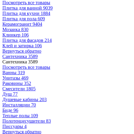
Посмотреть все товары
Плитка для ванной
9039
Плитка для кухни
1884
Плитка для пола
609
Керамогранит
9404
Мозаика
830
Клинкер
106
Плитка для фасадов
214
Клей и затирка
106
Вернуться обратно
Сантехника
3589
Сантехника
3589
Посмотреть все товары
Ванны
319
Унитазы
469
Раковины
352
Смесители
1805
Душ
77
Душевые кабины
203
Инсталляции
70
Биде
96
Теплые полы
109
Полотенцесушители
83
Писсуары
4
Вернуться обратно