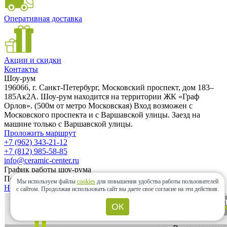
Оперативная доставка
Акции и скидки
Контакты
Шоу-рум
196066, г. Санкт-Петербург, Московский проспект, дом 183–
185Ак2А. Шоу-рум находится на территории ЖК «Граф
Орлов». (500м от метро Московская) Вход возможен с
Московского проспекта и с Варшавской улицы. Заезд на
машине только с Варшавской улицы.
Проложить маршрут
+7 (962) 343-21-12
+7 (812) 985-58-85
info@ceramic-center.ru
График работы шоу-рума
Понедельник — Воскресенье: с 10.00 до 20.00
Мы используем файлы
cookies
для повышения удобства работы пользователей
Найти шоу-рум быстро
с сайтом.
Продолжая использовать сайт вы даете свое согласие на эти действия.
ОК