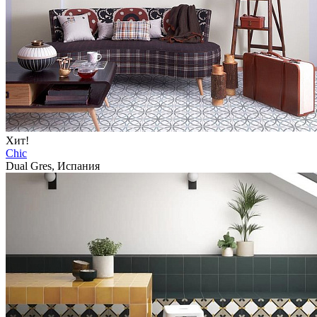
Хит!
Chic
Dual Gres, Испания