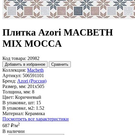
Плитка Azori MACBETH
MIX MOCCA
Код товара: 20982
Добавить в избранное
Сравнить
Коллекция:
Macbeth
Артикул:
506591101
Бренд:
Azori (Россия)
Размер, мм:
201x505
Толщина, мм:
8
Цвет:
Коричневый
В упаковке, шт:
15
В упаковке, м2:
1.52
Материал:
Керамика
Посмотреть все характеристики
2
687 ₽
/м
В наличии