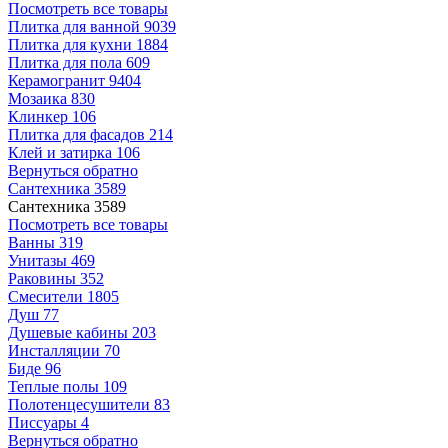
Посмотреть все товары
Плитка для ванной
9039
Плитка для кухни
1884
Плитка для пола
609
Керамогранит
9404
Мозаика
830
Клинкер
106
Плитка для фасадов
214
Клей и затирка
106
Вернуться обратно
Сантехника
3589
Сантехника
3589
Посмотреть все товары
Ванны
319
Унитазы
469
Раковины
352
Смесители
1805
Душ
77
Душевые кабины
203
Инсталляции
70
Биде
96
Теплые полы
109
Полотенцесушители
83
Писсуары
4
Вернуться обратно