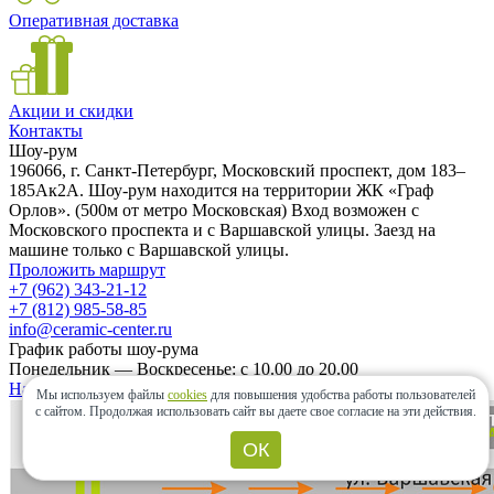
Оперативная доставка
Акции и скидки
Контакты
Шоу-рум
196066, г. Санкт-Петербург, Московский проспект, дом 183–
185Ак2А. Шоу-рум находится на территории ЖК «Граф
Орлов». (500м от метро Московская) Вход возможен с
Московского проспекта и с Варшавской улицы. Заезд на
машине только с Варшавской улицы.
Проложить маршрут
+7 (962) 343-21-12
+7 (812) 985-58-85
info@ceramic-center.ru
График работы шоу-рума
Понедельник — Воскресенье: с 10.00 до 20.00
Найти шоу-рум быстро
Мы используем файлы
cookies
для повышения удобства работы пользователей
с сайтом.
Продолжая использовать сайт вы даете свое согласие на эти действия.
ОК