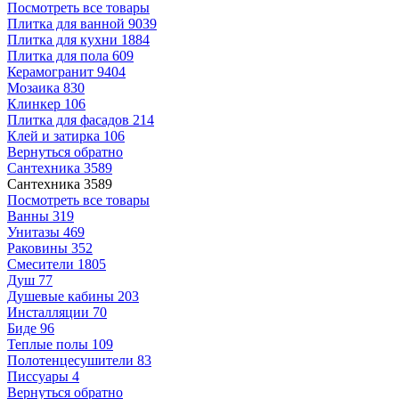
Посмотреть все товары
Плитка для ванной
9039
Плитка для кухни
1884
Плитка для пола
609
Керамогранит
9404
Мозаика
830
Клинкер
106
Плитка для фасадов
214
Клей и затирка
106
Вернуться обратно
Сантехника
3589
Сантехника
3589
Посмотреть все товары
Ванны
319
Унитазы
469
Раковины
352
Смесители
1805
Душ
77
Душевые кабины
203
Инсталляции
70
Биде
96
Теплые полы
109
Полотенцесушители
83
Писсуары
4
Вернуться обратно