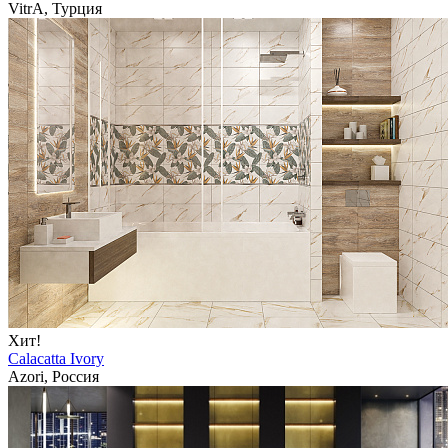
VitrA, Турция
Хит!
Calacatta Ivory
Azori, Россия