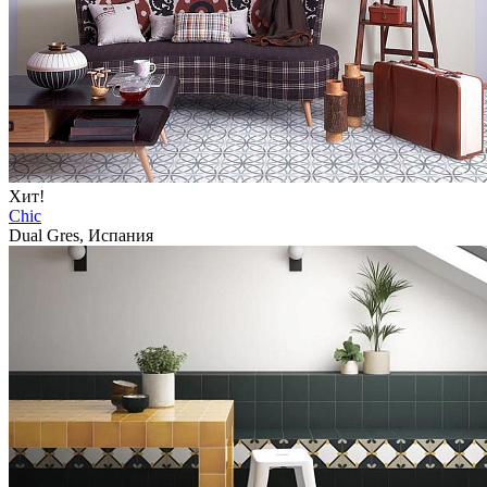
Хит!
Chic
Dual Gres, Испания