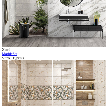
Хит!
MarbleSet
VitrA, Турция