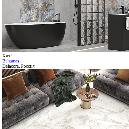
Хит!
Bahamas
Delacora, Россия