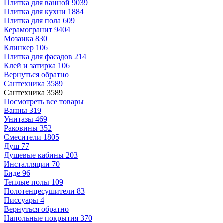
Плитка для ванной
9039
Плитка для кухни
1884
Плитка для пола
609
Керамогранит
9404
Мозаика
830
Клинкер
106
Плитка для фасадов
214
Клей и затирка
106
Вернуться обратно
Сантехника
3589
Сантехника
3589
Посмотреть все товары
Ванны
319
Унитазы
469
Раковины
352
Смесители
1805
Душ
77
Душевые кабины
203
Инсталляции
70
Биде
96
Теплые полы
109
Полотенцесушители
83
Писсуары
4
Вернуться обратно
Напольные покрытия
370