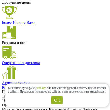
Доступные цены
Более 10 лет с Вами
Розница и опт
Оперативная доставка
Акции и скидки
Контакты
Мы используем файлы
cookies
для повышения удобства работы пользователей
Шоу-рум
с сайтом.
Продолжая использовать сайт вы даете свое согласие на эти действия.
196066, г. Санкт-Петербург, Московский проспект, дом 183–
ОК
185Ак2А. Шоу-рум находится на территории ЖК «Граф
Орлов». (500м от метро Московская) Вход возможен с
Московского проспекта и с Варшавской улицы. Заезд на