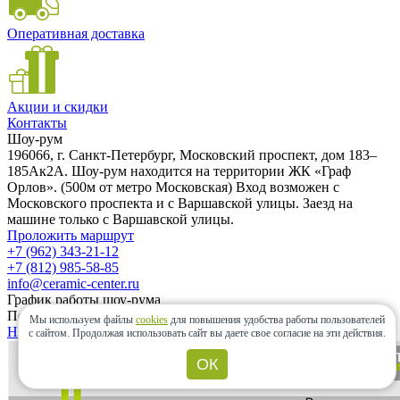
Оперативная доставка
Акции и скидки
Контакты
Шоу-рум
196066, г. Санкт-Петербург, Московский проспект, дом 183–
185Ак2А. Шоу-рум находится на территории ЖК «Граф
Орлов». (500м от метро Московская) Вход возможен с
Московского проспекта и с Варшавской улицы. Заезд на
машине только с Варшавской улицы.
Проложить маршрут
+7 (962) 343-21-12
+7 (812) 985-58-85
info@ceramic-center.ru
График работы шоу-рума
Понедельник — Воскресенье: с 10.00 до 20.00
Мы используем файлы
cookies
для повышения удобства работы пользователей
Найти шоу-рум быстро
с сайтом.
Продолжая использовать сайт вы даете свое согласие на эти действия.
ОК