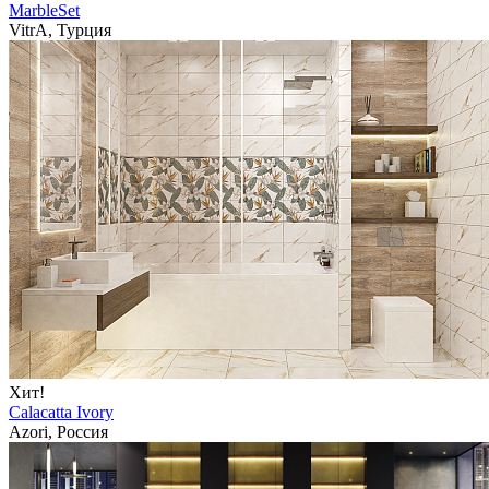
MarbleSet
VitrA, Турция
Хит!
Calacatta Ivory
Azori, Россия