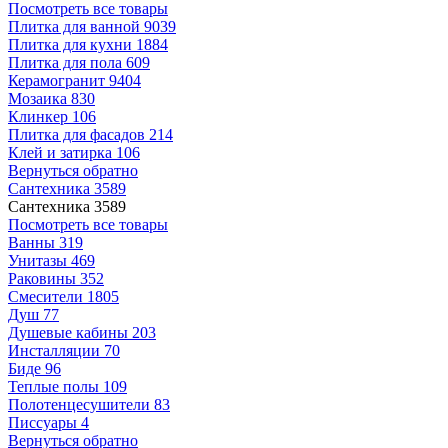
Посмотреть все товары
Плитка для ванной
9039
Плитка для кухни
1884
Плитка для пола
609
Керамогранит
9404
Мозаика
830
Клинкер
106
Плитка для фасадов
214
Клей и затирка
106
Вернуться обратно
Сантехника
3589
Сантехника
3589
Посмотреть все товары
Ванны
319
Унитазы
469
Раковины
352
Смесители
1805
Душ
77
Душевые кабины
203
Инсталляции
70
Биде
96
Теплые полы
109
Полотенцесушители
83
Писсуары
4
Вернуться обратно