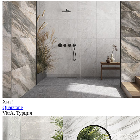
Хит!
Quarstone
VitrA, Турция