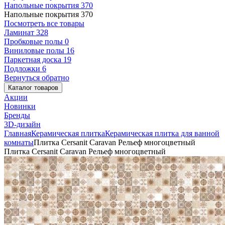
Напольные покрытия
370
Напольные покрытия
370
Посмотреть все товары
Ламинат
328
Пробковые полы
0
Виниловые полы
16
Паркетная доска
19
Подложки
6
Вернуться обратно
Каталог товаров
Акции
Новинки
Бренды
3D-дизайн
Главная
Керамическая плитка
Керамическая плитка для ванной
комнаты
Плитка Cersanit Caravan Рельеф многоцветный
Плитка Cersanit Caravan Рельеф многоцветный