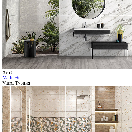
Хит!
MarbleSet
VitrA, Турция