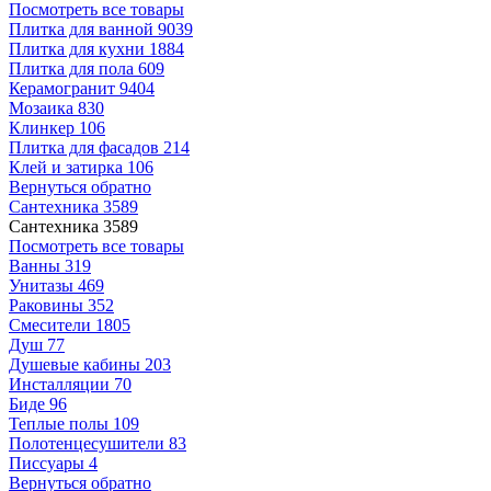
Посмотреть все товары
Плитка для ванной
9039
Плитка для кухни
1884
Плитка для пола
609
Керамогранит
9404
Мозаика
830
Клинкер
106
Плитка для фасадов
214
Клей и затирка
106
Вернуться обратно
Сантехника
3589
Сантехника
3589
Посмотреть все товары
Ванны
319
Унитазы
469
Раковины
352
Смесители
1805
Душ
77
Душевые кабины
203
Инсталляции
70
Биде
96
Теплые полы
109
Полотенцесушители
83
Писсуары
4
Вернуться обратно