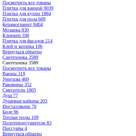
Посмотреть все товары
Плитка для ванной
9039
Плитка для кухни
1884
Плитка для пола
609
Керамогранит
9404
Мозаика
830
Клинкер
106
Плитка для фасадов
214
Клей и затирка
106
Вернуться обратно
Сантехника
3589
Сантехника
3589
Посмотреть все товары
Ванны
319
Унитазы
469
Раковины
352
Смесители
1805
Душ
77
Душевые кабины
203
Инсталляции
70
Биде
96
Теплые полы
109
Полотенцесушители
83
Писсуары
4
Вернуться обратно