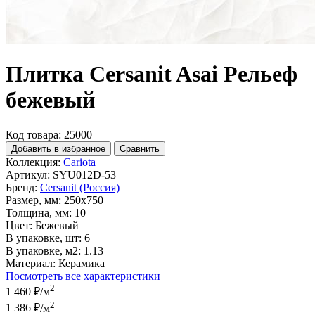
Плитка Cersanit Asai Рельеф
бежевый
Код товара: 25000
Добавить в избранное
Сравнить
Коллекция:
Cariota
Артикул:
SYU012D-53
Бренд:
Cersanit (Россия)
Размер, мм:
250x750
Толщина, мм:
10
Цвет:
Бежевый
В упаковке, шт:
6
В упаковке, м2:
1.13
Материал:
Керамика
Посмотреть все характеристики
2
1 460 ₽
/м
2
1 386 ₽
/м