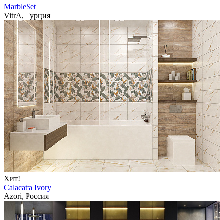
MarbleSet
VitrA, Турция
Хит!
Calacatta Ivory
Azori, Россия