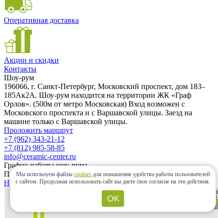
Оперативная доставка
Акции и скидки
Контакты
Шоу-рум
196066, г. Санкт-Петербург, Московский проспект, дом 183–
185Ак2А. Шоу-рум находится на территории ЖК «Граф
Орлов». (500м от метро Московская) Вход возможен с
Московского проспекта и с Варшавской улицы. Заезд на
машине только с Варшавской улицы.
Проложить маршрут
+7 (962) 343-21-12
+7 (812) 985-58-85
info@ceramic-center.ru
График работы шоу-рума
Понедельник — Воскресенье: с 10.00 до 20.00
Мы используем файлы
cookies
для повышения удобства работы пользователей
с сайтом.
Продолжая использовать сайт вы даете свое согласие на эти действия.
Найти шоу-рум быстро
ОК