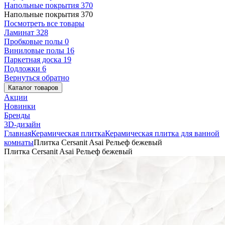
Напольные покрытия
370
Напольные покрытия
370
Посмотреть все товары
Ламинат
328
Пробковые полы
0
Виниловые полы
16
Паркетная доска
19
Подложки
6
Вернуться обратно
Каталог товаров
Акции
Новинки
Бренды
3D-дизайн
Главная
Керамическая плитка
Керамическая плитка для ванной
комнаты
Плитка Cersanit Asai Рельеф бежевый
Плитка Cersanit Asai Рельеф бежевый