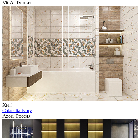
VitrA, Турция
Хит!
Calacatta Ivory
Azori, Россия