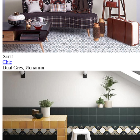
Хит!
Chic
Dual Gres, Испания