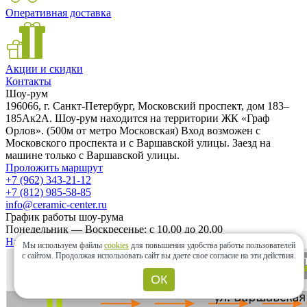
Оперативная доставка
Акции и скидки
Контакты
Шоу-рум
196066, г. Санкт-Петербург, Московский проспект, дом 183–
185Ак2А. Шоу-рум находится на территории ЖК «Граф
Орлов». (500м от метро Московская) Вход возможен с
Московского проспекта и с Варшавской улицы. Заезд на
машине только с Варшавской улицы.
Проложить маршрут
+7 (962) 343-21-12
+7 (812) 985-58-85
info@ceramic-center.ru
График работы шоу-рума
Понедельник — Воскресенье: с 10.00 до 20.00
Найти шоу-рум быстро
Мы используем файлы
cookies
для повышения удобства работы пользователей
с сайтом.
Продолжая использовать сайт вы даете свое согласие на эти действия.
ОК