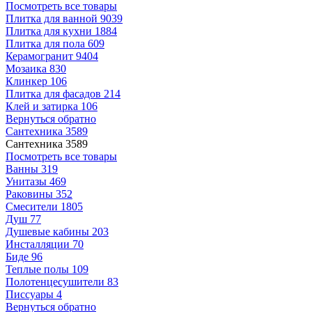
Посмотреть все товары
Плитка для ванной
9039
Плитка для кухни
1884
Плитка для пола
609
Керамогранит
9404
Мозаика
830
Клинкер
106
Плитка для фасадов
214
Клей и затирка
106
Вернуться обратно
Сантехника
3589
Сантехника
3589
Посмотреть все товары
Ванны
319
Унитазы
469
Раковины
352
Смесители
1805
Душ
77
Душевые кабины
203
Инсталляции
70
Биде
96
Теплые полы
109
Полотенцесушители
83
Писсуары
4
Вернуться обратно