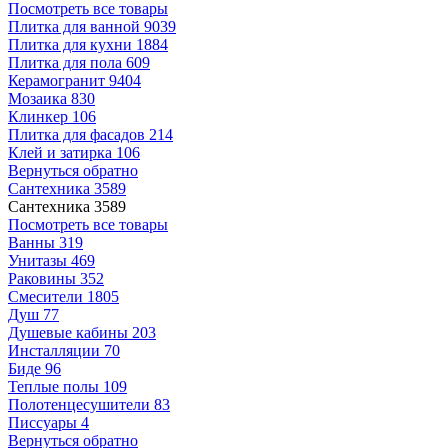
Посмотреть все товары
Плитка для ванной
9039
Плитка для кухни
1884
Плитка для пола
609
Керамогранит
9404
Мозаика
830
Клинкер
106
Плитка для фасадов
214
Клей и затирка
106
Вернуться обратно
Сантехника
3589
Сантехника
3589
Посмотреть все товары
Ванны
319
Унитазы
469
Раковины
352
Смесители
1805
Душ
77
Душевые кабины
203
Инсталляции
70
Биде
96
Теплые полы
109
Полотенцесушители
83
Писсуары
4
Вернуться обратно