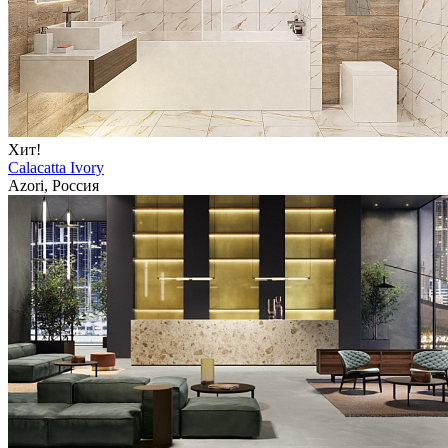
Хит!
Calacatta Ivory
Azori, Россия