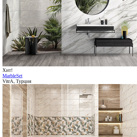
Хит!
MarbleSet
VitrA, Турция