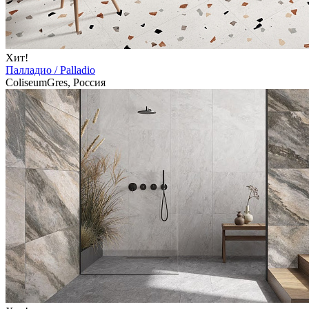
Хит!
Палладио / Palladio
ColiseumGres, Россия