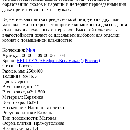
образованию сколов и царапин и не теряет первозданный вид
даже при интенсивных нагрузках.
Керамическая плитка прекрасно комбинируется с другими
материалами и открывает широкие возможности для создания
стильных и актуальных интерьеров. Высокий показатель
влагостойкости делает ее идеальным выбором для отделки
комнат с повышенной влажностью.
Коллекция:
Мия
Артикул:
00-00-1-09-00-06-1104
Бренд:
BELLEZA («Нефрит-Керамика») (Россия)
Страна:
Россия
Размер, мм:
250x400
Толщина, мм:
6.5
Цвет:
Серый
В упаковке, шт:
15
В упаковке, м2:
1.500
Материал:
Керамика
Код товара:
16393
Назначение:
Настенная плитка
Рисунок плитки:
Камень
Тип поверхности:
Матовая
Форма плитки:
Прямоугольная
Вес штуки, кг:
1.4