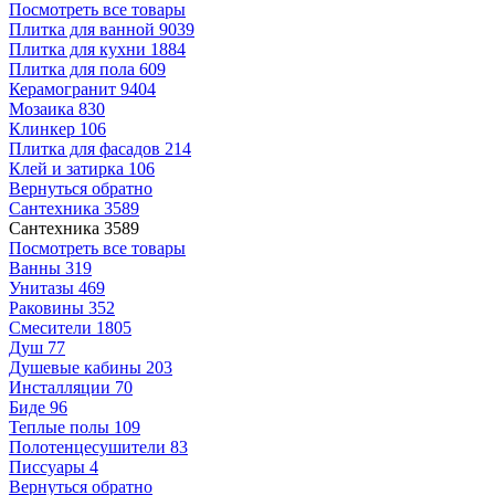
Посмотреть все товары
Плитка для ванной
9039
Плитка для кухни
1884
Плитка для пола
609
Керамогранит
9404
Мозаика
830
Клинкер
106
Плитка для фасадов
214
Клей и затирка
106
Вернуться обратно
Сантехника
3589
Сантехника
3589
Посмотреть все товары
Ванны
319
Унитазы
469
Раковины
352
Смесители
1805
Душ
77
Душевые кабины
203
Инсталляции
70
Биде
96
Теплые полы
109
Полотенцесушители
83
Писсуары
4
Вернуться обратно