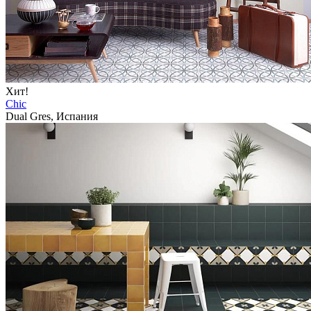
Хит!
Chic
Dual Gres, Испания