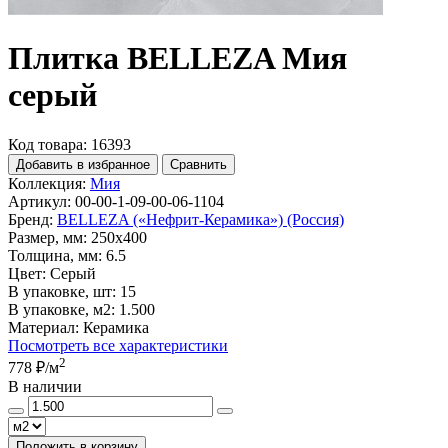
Плитка BELLEZA Мия
серый
Код товара: 16393
Добавить в избранное
Сравнить
Коллекция:
Мия
Артикул:
00-00-1-09-00-06-1104
Бренд:
BELLEZA («Нефрит-Керамика») (Россия)
Размер, мм:
250x400
Толщина, мм:
6.5
Цвет:
Серый
В упаковке, шт:
15
В упаковке, м2:
1.500
Материал:
Керамика
Посмотреть все характеристики
2
778 ₽
/м
В наличии
Положить в корзину