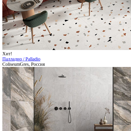
Хит!
Палладио / Palladio
ColiseumGres, Россия