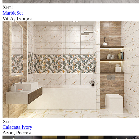
Хит!
MarbleSet
VitrA, Турция
Хит!
Calacatta Ivory
Azori, Россия