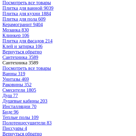
Посмотреть все товары
Плитка для ванной
9039
Плитка для кухни
1884
Плитка для пола
609
Керамогранит
9404
Мозаика
830
Клинкер
106
Плитка для фасадов
214
Клей и затирка
106
Вернуться обратно
Сантехника
3589
Сантехника
3589
Посмотреть все товары
Ванны
319
Унитазы
469
Раковины
352
Смесители
1805
Душ
77
Душевые кабины
203
Инсталляции
70
Биде
96
Теплые полы
109
Полотенцесушители
83
Писсуары
4
Вернуться обратно