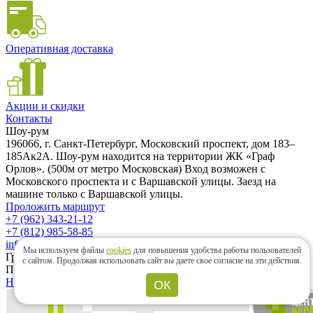
Оперативная доставка
Акции и скидки
Контакты
Шоу-рум
196066, г. Санкт-Петербург, Московский проспект, дом 183–
185Ак2А. Шоу-рум находится на территории ЖК «Граф
Орлов». (500м от метро Московская) Вход возможен с
Московского проспекта и с Варшавской улицы. Заезд на
машине только с Варшавской улицы.
Проложить маршрут
+7 (962) 343-21-12
+7 (812) 985-58-85
info@ceramic-center.ru
Мы используем файлы
cookies
для повышения удобства работы пользователей
График работы шоу-рума
с сайтом.
Продолжая использовать сайт вы даете свое согласие на эти действия.
Понедельник — Воскресенье: с 10.00 до 20.00
Найти шоу-рум быстро
ОК