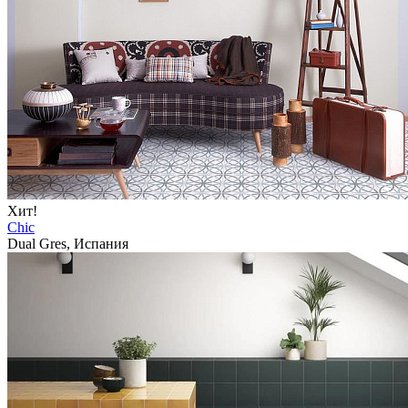
Хит!
Chic
Dual Gres, Испания