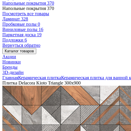
Напольные покрытия
370
Напольные покрытия
370
Посмотреть все товары
Ламинат
328
Пробковые полы
0
Виниловые полы
16
Паркетная доска
19
Подложки
6
Вернуться обратно
Каталог товаров
Акции
Новинки
Бренды
3D-дизайн
Главная
Керамическая плитка
Керамическая плитка для ванной 
Плитка Delacora Kioto Triangle 300x900