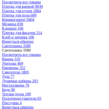
Посмотреть все товары
Плитка для ванной
9039
Плитка для кухни
1884
Плитка для пола
609
Керамогранит
9404
Мозаика
830
Клинкер
106
Плитка для фасадов
214
Клей и затирка
106
Вернуться обратно
Сантехника
3589
Сантехника
3589
Посмотреть все товары
Ванны
319
Унитазы
469
Раковины
352
Смесители
1805
Душ
77
Душевые кабины
203
Инсталляции
70
Биде
96
Теплые полы
109
Полотенцесушители
83
Писсуары
4
Вернуться обратно