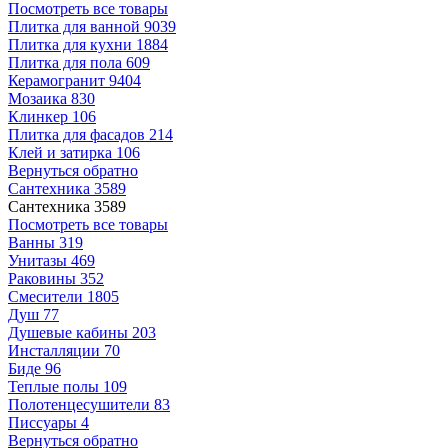
Посмотреть все товары
Плитка для ванной
9039
Плитка для кухни
1884
Плитка для пола
609
Керамогранит
9404
Мозаика
830
Клинкер
106
Плитка для фасадов
214
Клей и затирка
106
Вернуться обратно
Сантехника
3589
Сантехника
3589
Посмотреть все товары
Ванны
319
Унитазы
469
Раковины
352
Смесители
1805
Душ
77
Душевые кабины
203
Инсталляции
70
Биде
96
Теплые полы
109
Полотенцесушители
83
Писсуары
4
Вернуться обратно