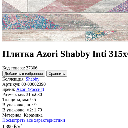
Плитка Azori Shabby Inti 315x
Код товара: 37306
Добавить в избранное
Сравнить
Коллекция:
Shabby
Артикул:
00-00002390
Бренд:
Azori (Россия)
Размер, мм:
315x630
Толщина, мм:
9.5
В упаковке, шт:
9
В упаковке, м2:
1.79
Материал:
Керамика
Посмотреть все характеристики
2
1 390 ₽
/м