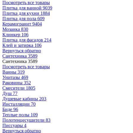
Посмотреть все товары
Плитка для ванной
9039
Плитка для кухни
1884
Плитка для пола
609
Керамогранит
9404
Мозаика
830
Клинкер
106
Плитка для фасадов
214
Клей и затирка
106
Вернуться обратно
Сантехника
3589
Сантехника
3589
Посмотреть все товары
Ванны
319
Унитазы
469
Раковины
352
Смесители
1805
Душ
77
Душевые кабины
203
Инсталляции
70
Биде
96
Теплые полы
109
Полотенцесушители
83
Писсуары
4
Вернуться обратно