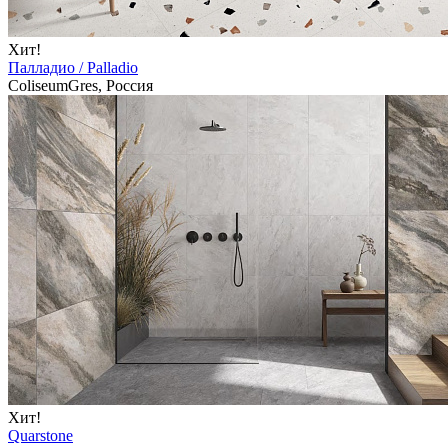
Хит!
Палладио / Palladio
ColiseumGres, Россия
Хит!
Quarstone