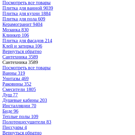
Посмотреть все товары
Плитка для ванной
9039
Плитка для кухни
1884
Плитка для пола
609
Керамогранит
9404
Мозаика
830
Клинкер
106
Плитка для фасадов
214
Клей и затирка
106
Вернуться обратно
Сантехника
3589
Сантехника
3589
Посмотреть все товары
Ванны
319
Унитазы
469
Раковины
352
Смесители
1805
Душ
77
Душевые кабины
203
Инсталляции
70
Биде
96
Теплые полы
109
Полотенцесушители
83
Писсуары
4
Вернуться обратно