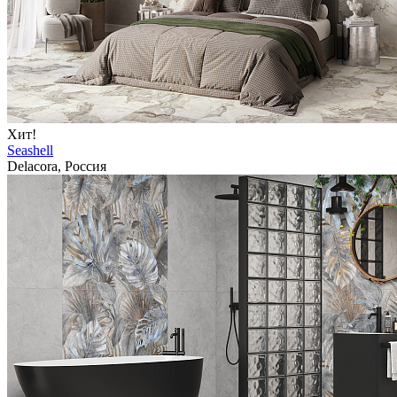
Хит!
Seashell
Delacora, Россия