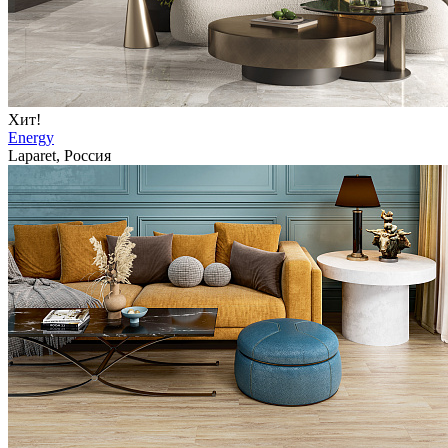
Хит!
Energy
Laparet, Россия