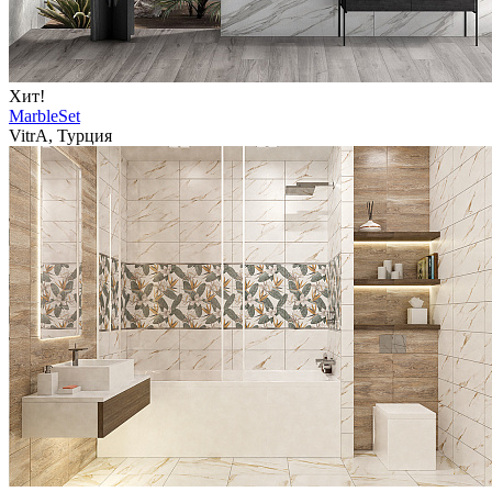
Хит!
MarbleSet
VitrA, Турция