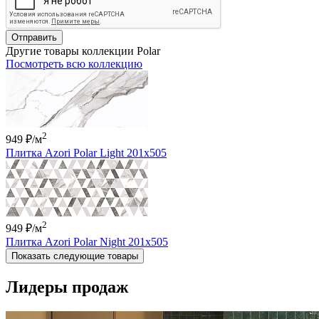
Отправить
Другие товары коллекции Polar
Посмотреть всю коллекцию
2
949 ₽
/м
Плитка Azori Polar Light 201x505
2
949 ₽
/м
Плитка Azori Polar Night 201x505
Показать следующие товары
Лидеры продаж