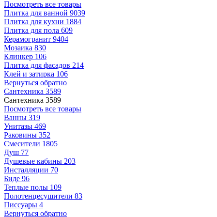
Посмотреть все товары
Плитка для ванной
9039
Плитка для кухни
1884
Плитка для пола
609
Керамогранит
9404
Мозаика
830
Клинкер
106
Плитка для фасадов
214
Клей и затирка
106
Вернуться обратно
Сантехника
3589
Сантехника
3589
Посмотреть все товары
Ванны
319
Унитазы
469
Раковины
352
Смесители
1805
Душ
77
Душевые кабины
203
Инсталляции
70
Биде
96
Теплые полы
109
Полотенцесушители
83
Писсуары
4
Вернуться обратно