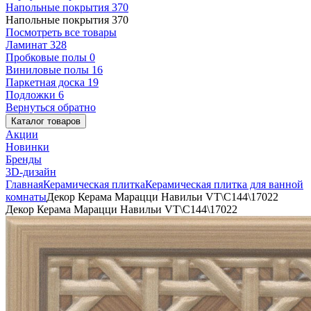
Напольные покрытия
370
Напольные покрытия
370
Посмотреть все товары
Ламинат
328
Пробковые полы
0
Виниловые полы
16
Паркетная доска
19
Подложки
6
Вернуться обратно
Каталог товаров
Акции
Новинки
Бренды
3D-дизайн
Главная
Керамическая плитка
Керамическая плитка для ванной
комнаты
Декор Керама Марацци Навильи VT\C144\17022
Декор Керама Марацци Навильи VT\C144\17022