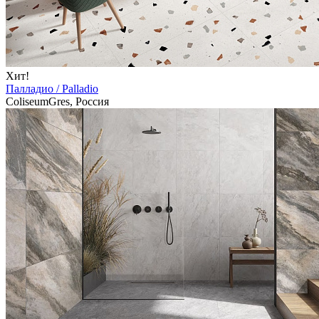
Хит!
Палладио / Palladio
ColiseumGres, Россия