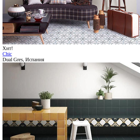
Хит!
Chic
Dual Gres, Испания