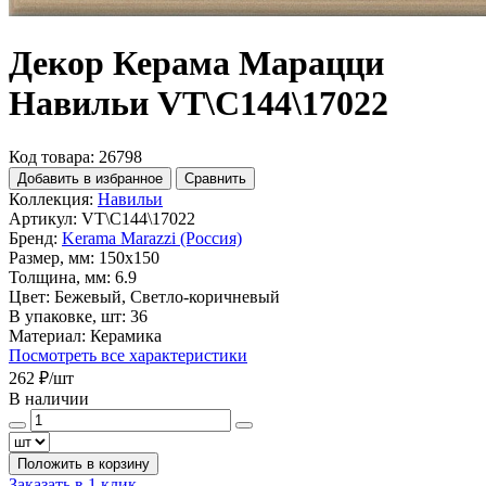
Декор Керама Марацци
Навильи VT\C144\17022
Код товара: 26798
Добавить в избранное
Сравнить
Коллекция:
Навильи
Артикул:
VT\C144\17022
Бренд:
Kerama Marazzi (Россия)
Размер, мм:
150x150
Толщина, мм:
6.9
Цвет:
Бежевый, Светло-коричневый
В упаковке, шт:
36
Материал:
Керамика
Посмотреть все характеристики
262 ₽
/шт
В наличии
Положить в корзину
Заказать в 1 клик