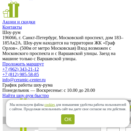
Акции и скидки
Контакты
Шоу-рум
196066, г. Санкт-Петербург, Московский проспект, дом 183–
185Ак2А. Шоу-рум находится на территории ЖК «Граф
Орлов». (500м от метро Московская) Вход возможен с
Московского проспекта и с Варшавской улицы. Заезд на
машине только с Варшавской улицы.
Проложить маршрут
+7 (962) 343-21-12
+7 (812) 985-58-85
info@ceramic-center.ru
График работы шоу-рума
Понедельник — Воскресенье: с 10.00 до 20.00
Найти шоу-рум быстро
Мы используем файлы
cookies
для повышения удобства работы пользователей
с сайтом.
Продолжая использовать сайт вы даете свое согласие на эти действия.
ОК