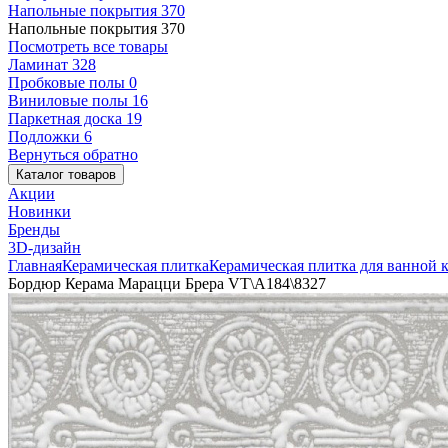
Напольные покрытия
370
Напольные покрытия
370
Посмотреть все товары
Ламинат
328
Пробковые полы
0
Виниловые полы
16
Паркетная доска
19
Подложки
6
Вернуться обратно
Каталог товаров
Акции
Новинки
Бренды
3D-дизайн
Главная
Керамическая плитка
Керамическая плитка для ванной 
Бордюр Керама Марацци Брера VT\A184\8327