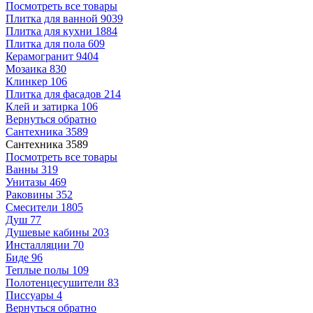
Посмотреть все товары
Плитка для ванной
9039
Плитка для кухни
1884
Плитка для пола
609
Керамогранит
9404
Мозаика
830
Клинкер
106
Плитка для фасадов
214
Клей и затирка
106
Вернуться обратно
Сантехника
3589
Сантехника
3589
Посмотреть все товары
Ванны
319
Унитазы
469
Раковины
352
Смесители
1805
Душ
77
Душевые кабины
203
Инсталляции
70
Биде
96
Теплые полы
109
Полотенцесушители
83
Писсуары
4
Вернуться обратно