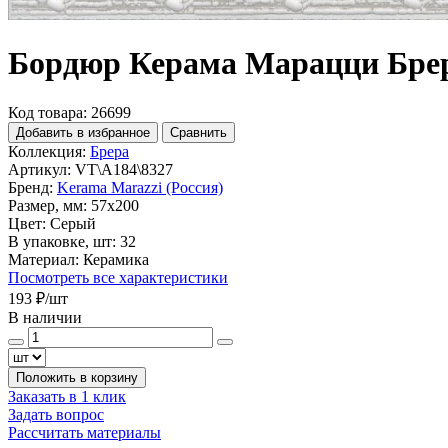
Бордюр Керама Марацци Брер
Код товара: 26699
Добавить в избранное
Сравнить
Коллекция:
Брера
Артикул:
VT\A184\8327
Бренд:
Kerama Marazzi (Россия)
Размер, мм:
57x200
Цвет:
Серый
В упаковке, шт:
32
Материал:
Керамика
Посмотреть все характеристики
193 ₽
/шт
В наличии
Положить в корзину
Заказать в 1 клик
Задать вопрос
Рассчитать материалы