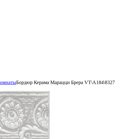
комнаты
Бордюр Керама Марацци Брера VT\A184\8327