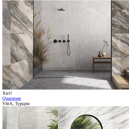
Хит!
Quarstone
VitrA, Турция