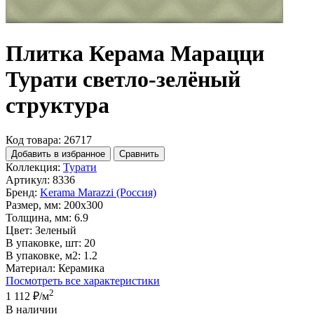
Плитка Керама Марацци
Турати светло-зелёный
структура
Код товара: 26717
Добавить в избранное
Сравнить
Коллекция:
Турати
Артикул:
8336
Бренд:
Kerama Marazzi (Россия)
Размер, мм:
200x300
Толщина, мм:
6.9
Цвет:
Зеленый
В упаковке, шт:
20
В упаковке, м2:
1.2
Материал:
Керамика
Посмотреть все характеристики
2
1 112 ₽
/м
В наличии