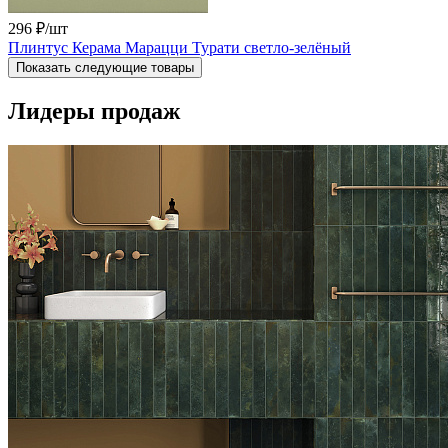
296 ₽
/шт
Плинтус Керама Марацци Турати светло-зелёный
Показать следующие товары
Лидеры продаж