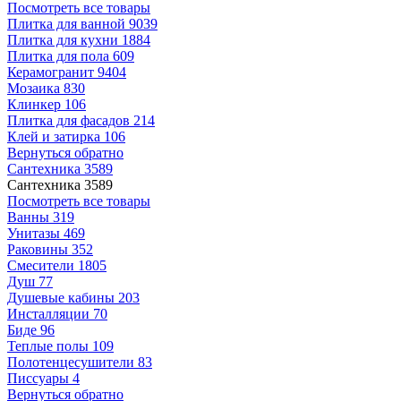
Посмотреть все товары
Плитка для ванной
9039
Плитка для кухни
1884
Плитка для пола
609
Керамогранит
9404
Мозаика
830
Клинкер
106
Плитка для фасадов
214
Клей и затирка
106
Вернуться обратно
Сантехника
3589
Сантехника
3589
Посмотреть все товары
Ванны
319
Унитазы
469
Раковины
352
Смесители
1805
Душ
77
Душевые кабины
203
Инсталляции
70
Биде
96
Теплые полы
109
Полотенцесушители
83
Писсуары
4
Вернуться обратно