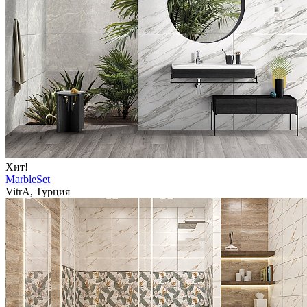
Хит!
MarbleSet
VitrA, Турция