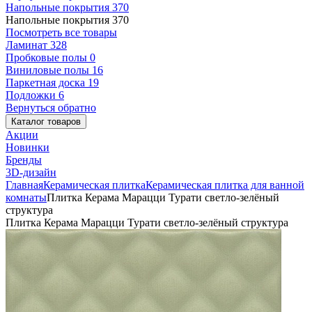
Напольные покрытия
370
Напольные покрытия
370
Посмотреть все товары
Ламинат
328
Пробковые полы
0
Виниловые полы
16
Паркетная доска
19
Подложки
6
Вернуться обратно
Каталог товаров
Акции
Новинки
Бренды
3D-дизайн
Главная
Керамическая плитка
Керамическая плитка для ванной
комнаты
Плитка Керама Марацци Турати светло-зелёный
структура
Плитка Керама Марацци Турати светло-зелёный структура