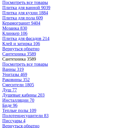
Посмотреть все товары
Плитка для ванной
9039
Плитка для кухни
1884
Плитка для пола
609
Керамогранит
9404
Мозаика
830
Клинкер
106
Плитка для фасадов
214
Клей и затирка
106
Вернуться обратно
Сантехника
3589
Сантехника
3589
Посмотреть все товары
Ванны
319
Унитазы
469
Раковины
352
Смесители
1805
Душ
77
Душевые кабины
203
Инсталляции
70
Биде
96
Теплые полы
109
Полотенцесушители
83
Писсуары
4
Вернуться обратно