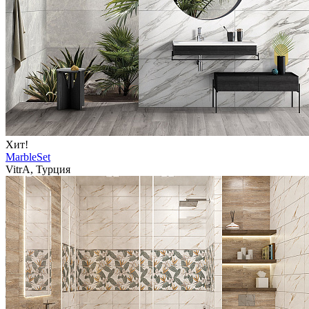
Хит!
MarbleSet
VitrA, Турция