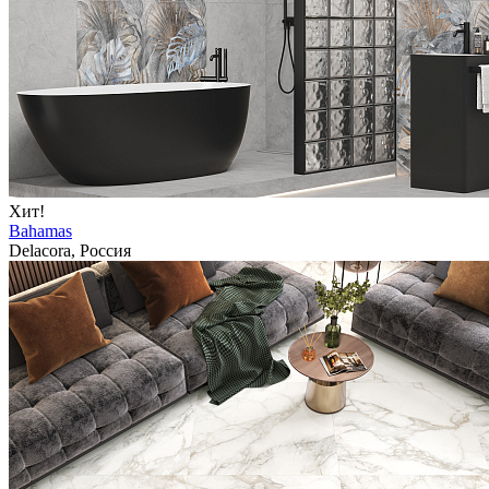
Хит!
Bahamas
Delacora, Россия