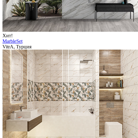
Хит!
MarbleSet
VitrA, Турция