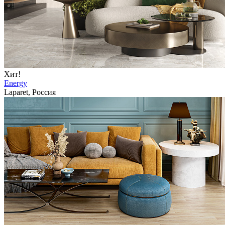
Хит!
Energy
Laparet, Россия