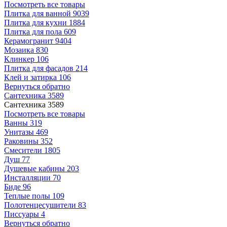
Посмотреть все товары
Плитка для ванной
9039
Плитка для кухни
1884
Плитка для пола
609
Керамогранит
9404
Мозаика
830
Клинкер
106
Плитка для фасадов
214
Клей и затирка
106
Вернуться обратно
Сантехника
3589
Сантехника
3589
Посмотреть все товары
Ванны
319
Унитазы
469
Раковины
352
Смесители
1805
Душ
77
Душевые кабины
203
Инсталляции
70
Биде
96
Теплые полы
109
Полотенцесушители
83
Писсуары
4
Вернуться обратно