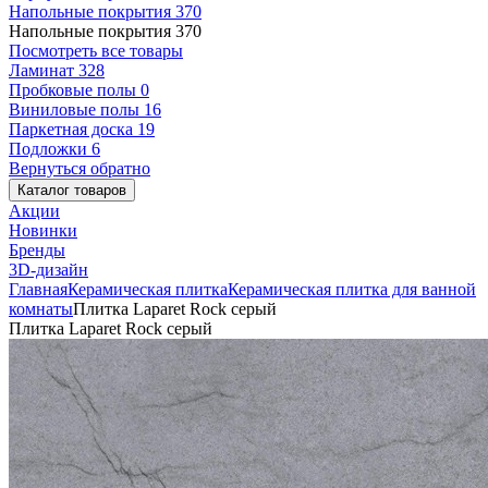
Напольные покрытия
370
Напольные покрытия
370
Посмотреть все товары
Ламинат
328
Пробковые полы
0
Виниловые полы
16
Паркетная доска
19
Подложки
6
Вернуться обратно
Каталог товаров
Акции
Новинки
Бренды
3D-дизайн
Главная
Керамическая плитка
Керамическая плитка для ванной
комнаты
Плитка Laparet Rock серый
Плитка Laparet Rock серый