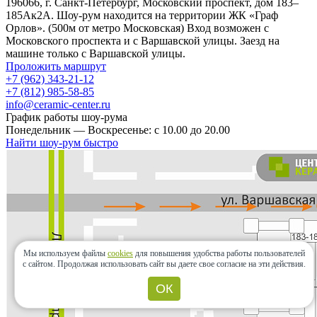
196066, г. Санкт-Петербург, Московский проспект, дом 183–
185Ак2А. Шоу-рум находится на территории ЖК «Граф
Орлов». (500м от метро Московская) Вход возможен с
Московского проспекта и с Варшавской улицы. Заезд на
машине только с Варшавской улицы.
Проложить маршрут
+7 (962) 343-21-12
+7 (812) 985-58-85
info@ceramic-center.ru
График работы шоу-рума
Понедельник — Воскресенье: с 10.00 до 20.00
Найти шоу-рум быстро
Мы используем файлы
cookies
для повышения удобства работы пользователей
с сайтом.
Продолжая использовать сайт вы даете свое согласие на эти действия.
ОК