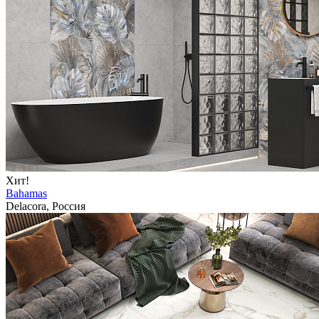
Хит!
Bahamas
Delacora, Россия