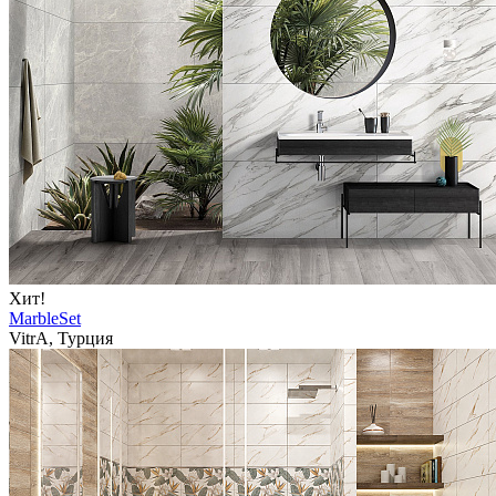
Хит!
MarbleSet
VitrA, Турция