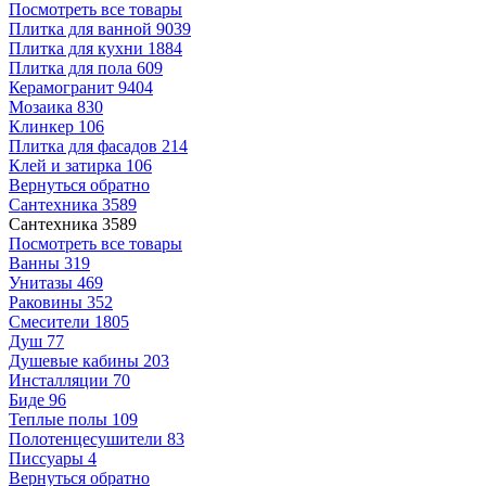
Посмотреть все товары
Плитка для ванной
9039
Плитка для кухни
1884
Плитка для пола
609
Керамогранит
9404
Мозаика
830
Клинкер
106
Плитка для фасадов
214
Клей и затирка
106
Вернуться обратно
Сантехника
3589
Сантехника
3589
Посмотреть все товары
Ванны
319
Унитазы
469
Раковины
352
Смесители
1805
Душ
77
Душевые кабины
203
Инсталляции
70
Биде
96
Теплые полы
109
Полотенцесушители
83
Писсуары
4
Вернуться обратно